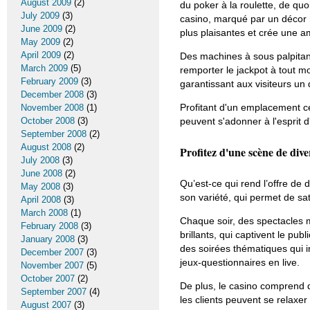
August 2009
(2)
du poker à la roulette, de quo
July 2009
(3)
casino, marqué par un décor 
June 2009
(2)
plus plaisantes et crée une 
May 2009
(2)
April 2009
(2)
Des machines à sous palpitant
March 2009
(5)
remporter le jackpot à tout m
February 2009
(3)
garantissant aux visiteurs un
December 2008
(3)
Profitant d'un emplacement c
November 2008
(1)
October 2008
(3)
peuvent s'adonner à l'esprit d
September 2008
(2)
August 2008
(2)
Profitez d'une scène de di
July 2008
(3)
June 2008
(2)
Qu’est-ce qui rend l’offre de
May 2008
(3)
son variété, qui permet de sat
April 2008
(3)
March 2008
(1)
Chaque soir, des spectacles 
February 2008
(3)
brillants, qui captivent le pu
January 2008
(3)
des soirées thématiques qui i
December 2007
(3)
jeux-questionnaires en live.
November 2007
(5)
October 2007
(2)
De plus, le casino comprend 
September 2007
(4)
les clients peuvent se relaxe
August 2007
(3)