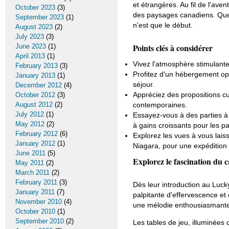
et étrangères. Au fil de l'av
October 2023
(3)
des paysages canadiens. Que 
September 2023
(1)
n'est que le début.
August 2023
(2)
July 2023
(3)
Points clés à considérer
June 2023
(1)
April 2013
(1)
Vivez l'atmosphère stimulant
February 2013
(3)
Profitez d'un hébergement op
January 2013
(1)
séjour.
December 2012
(4)
Appréciez des propositions cul
October 2012
(3)
August 2012
(2)
contemporaines.
July 2012
(1)
Essayez-vous à des parties à
May 2012
(2)
à gains croissants pour les p
February 2012
(6)
Explorez les vues à vous lais
January 2012
(1)
Niagara, pour une expédition 
June 2011
(5)
Explorez le fascination du
May 2011
(2)
March 2011
(2)
February 2011
(3)
Dès leur introduction au Luc
January 2011
(7)
palpitante d'effervescence et
November 2010
(4)
une mélodie enthousiasmante 
October 2010
(1)
September 2010
(2)
Les tables de jeu, illuminées d