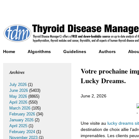
Home
Algorithms
Guidelines
Authors
Abou
Votre prochaine imp
Archives
Lucky Dreams.
July 2026
(1)
June 2026
(5403)
June 2, 2026
May 2026
(8865)
April 2026
(550)
March 2026
(105)
February 2026
(34)
January 2026
(2)
Une visite au
lucky dreams si
April 2025
(1)
destination de choix allie l'
February 2024
(1)
imprenables. Les clients peuv
November 2023
(1)