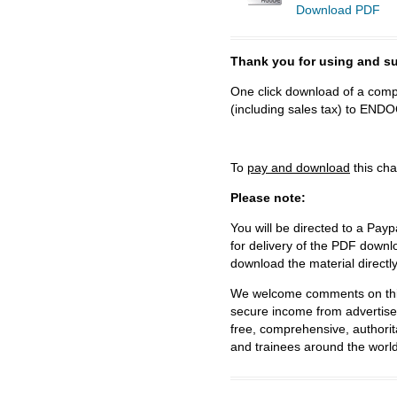
Download PDF
Thank you for using and
One click download of a compl
(including sales tax) to 
To
pay and download
this cha
Please note:
You will be directed to a Payp
for delivery of the PDF downl
download the material directl
We welcome comments on this 
secure income from advertisem
free, comprehensive, authorit
and trainees around the world