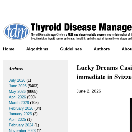
Home
Algorithms
Guidelines
Authors
Abou
Lucky Dreams Casino 
Archives
immediate in Svizz
July 2026
(1)
June 2026
(5403)
June 2, 2026
May 2026
(8865)
April 2026
(550)
March 2026
(105)
February 2026
(34)
January 2026
(2)
April 2025
(1)
February 2024
(1)
November 2023
(1)