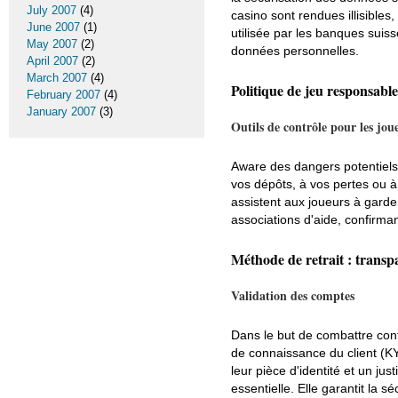
July 2007
(4)
casino sont rendues illisibles,
June 2007
(1)
utilisée par les banques suis
May 2007
(2)
données personnelles.
April 2007
(2)
March 2007
(4)
Politique de jeu responsabl
February 2007
(4)
January 2007
(3)
Outils de contrôle pour les joue
Aware des dangers potentiels 
vos dépôts, à vos pertes ou à
assistent aux joueurs à garder
associations d'aide, confirma
Méthode de retrait : transpa
Validation des comptes
Dans le but de combattre con
de connaissance du client (KY
leur pièce d'identité et un jus
essentielle. Elle garantit la sé