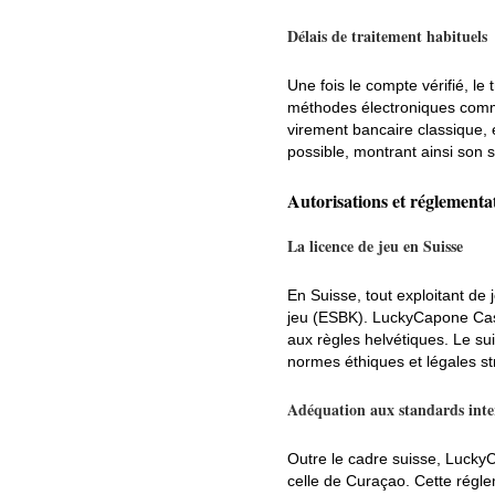
Délais de traitement habituels
Une fois le compte vérifié, le 
méthodes électroniques comme
virement bancaire classique,
possible, montrant ainsi son s
Autorisations et réglementati
La licence de jeu en Suisse
En Suisse, tout exploitant de
jeu (ESBK). LuckyCapone Casin
aux règles helvétiques. Le sui
normes éthiques et légales str
Adéquation aux standards int
Outre le cadre suisse, LuckyC
celle de Curaçao. Cette régle