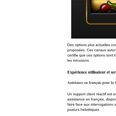
Des options plus actuelles co
proposées. Ces canaux autori
certifie que ces options sont 
les intrusions.
Expérience utilisateur et ser
Assistance en français pour la 
Un support client réactif est 
assistance en français, dispon
faire face aux interrogations 
joueurs helvétiques.