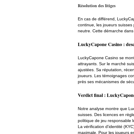
Résolution des litiges
En cas de différend, LuckyCap
continue, les joueurs suisse
neutre. Cette démarche dans l
LuckyCapone Casino : descr
LuckyCapone Casino se montr
attrayants. Sur le marché suis
ajustées. Sa réputation, réce
joueurs. Les témoignages conc
près ses mécanismes de sécur
Verdict final : LuckyCapone 
Notre analyse montre que Luc
suisses. Des licences en règl
politique de jeu responsable
La vérification d'identité (KY
maximale. Pour les joueurs e