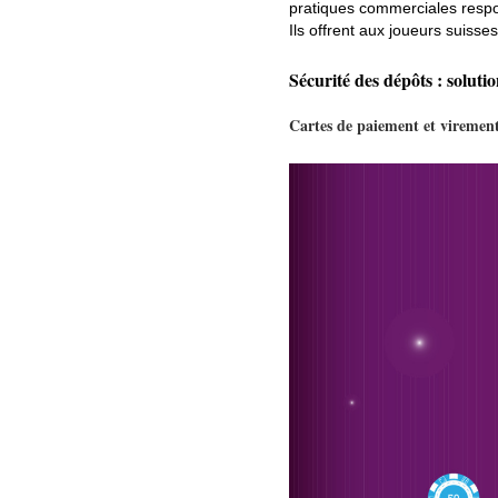
pratiques commerciales respons
Ils offrent aux joueurs suisse
Sécurité des dépôts : soluti
Cartes de paiement et virement