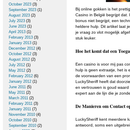
October 2023
(3)
Bij online gokken is het prett
September 2023
(1)
Casino in België begrijpt dat.
August 2023
(2)
bonus niet begrijpt, een techn
July 2023
(3)
heldere hulp. Dit artikel laat
June 2023
(1)
April 2013
(1)
je vraag zo vlot mogelijk afg
February 2013
(3)
stuk leuker.
January 2013
(1)
December 2012
(4)
Hoe het komt dat een Toegan
October 2012
(3)
August 2012
(2)
Een casino is voor mij pas co
July 2012
(1)
hulp is geen extraatje, het is
May 2012
(2)
de voorwaarden van een promot
February 2012
(6)
LuckySheriff heeft dat doorzi
January 2012
(1)
June 2011
(5)
en vertrouwen is goud waard i
May 2011
(2)
expert aan de lijn die je zond
March 2011
(2)
February 2011
(3)
De Manieren om Contact op
January 2011
(7)
November 2010
(4)
LuckySheriff kent meerdere ka
October 2010
(1)
antwoord, soms een uitgebreid
September 2010
(2)