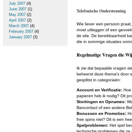
July 2007
(4)
June 2007
(1)
Telefonische Ondersteuning
May 2007
(2)
April 2007
(2)
Wie liever een persoon praat, k
March 2007
(4)
moet uitleggen of een gevoeli
February 2007
(4)
de site. De bereikbaarheid ka
January 2007
(3)
die in sommige situaties onmi
Regelmatige Vragen die W
Ik zie dat bepaalde vragen st
beheerst deze thema's door e
gesplitst in categorieën:
Account en Verificatie:
Hoe s
papieren heb ik nodig? Dit pro
Stortingen en Opnames:
Waa
Bancontact of een andere Bel
Bonussen en Promoties:
Ho
free spins niet? Dit is een he
Spelproblemen:
Het spel bevr
technische problemen die ze 