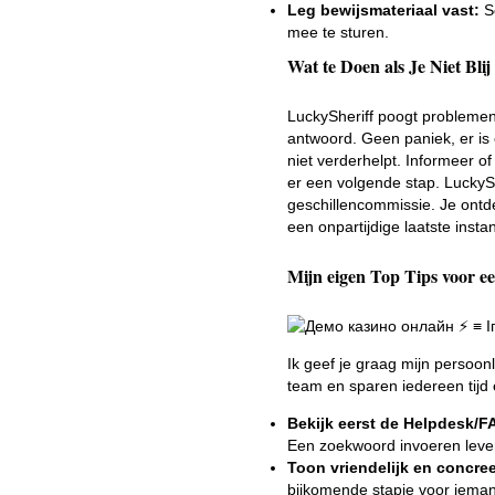
Leg bewijsmateriaal vast:
Sc
mee te sturen.
Wat te Doen als Je Niet Blij
LuckySheriff poogt problemen 
antwoord. Geen paniek, er is 
niet verderhelpt. Informeer of
er een volgende stap. LuckyShe
geschillencommissie. Je ontde
een onpartijdige laatste instan
Mijn eigen Top Tips voor e
Ik geef je graag mijn persoon
team en sparen iedereen tijd 
Bekijk eerst de Helpdesk/F
Een zoekwoord invoeren lever
Toon vriendelijk en concree
bijkomende stapje voor iema