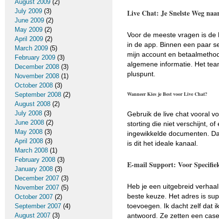
August 2009
(2)
July 2009
(3)
Live Chat: Je Snelste Weg naa
June 2009
(2)
May 2009
(2)
Voor de meeste vragen is de li
April 2009
(2)
in de app. Binnen een paar s
March 2009
(5)
mijn account en betaalmethod
February 2009
(3)
algemene informatie. Het tea
December 2008
(3)
pluspunt.
November 2008
(1)
October 2008
(3)
Wanneer Kies je Best voor Live Chat?
September 2008
(2)
August 2008
(2)
July 2008
(3)
Gebruik de live chat vooral v
June 2008
(2)
storting die niet verschijnt, 
May 2008
(3)
ingewikkelde documenten. Daa
April 2008
(3)
is dit het ideale kanaal.
March 2008
(1)
February 2008
(3)
E-mail Support: Voor Specifie
January 2008
(3)
December 2007
(3)
Heb je een uitgebreid verhaal
November 2007
(5)
beste keuze. Het adres is sup
October 2007
(2)
toevoegen. Ik dacht zelf dat
September 2007
(4)
antwoord. Ze zetten een case
August 2007
(3)