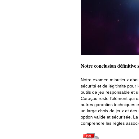
Notre conclusion définitive 
Notre examen minutieux abouti
sécurité et de légitimité pour 
outils de jeu responsable et u
Curaçao reste l'élément qui ex
autres garanties techniques e
un large choix de jeux et de
option valide et sécurisée. La
comprendre les règles assoc