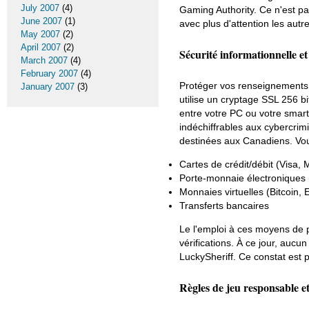
July 2007
(4)
Gaming Authority. Ce n'est pa
June 2007
(1)
avec plus d'attention les autr
May 2007
(2)
April 2007
(2)
Sécurité informationnelle et
March 2007
(4)
February 2007
(4)
Protéger vos renseignements 
January 2007
(3)
utilise un cryptage SSL 256 b
entre votre PC ou votre smart
indéchiffrables aux cybercrim
destinées aux Canadiens. Vo
Cartes de crédit/débit (Visa,
Porte-monnaie électroniques 
Monnaies virtuelles (Bitcoin, 
Transferts bancaires
Le l'emploi à ces moyens de p
vérifications. À ce jour, auc
LuckySheriff. Ce constat est pr
Règles de jeu responsable et