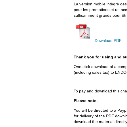
La version mobile intègre des
pour les promotions et un accè
suffisamment grands pour êtr
Download PDF
Thank you for using and
One click download of a compl
(including sales tax) to 
To
pay and download
this cha
Please note:
You will be directed to a Payp
for delivery of the PDF downl
download the material directl