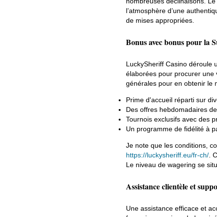
nombreuses déclinaisons. Le li
l’atmosphère d’une authentiq
de mises appropriées.
Bonus avec bonus pour la S
LuckySheriff Casino déroule u
élaborées pour procurer une vr
générales pour en obtenir le m
Prime d'accueil réparti sur d
Des offres hebdomadaires de 
Tournois exclusifs avec des pr
Un programme de fidélité à pa
Je note que les conditions, c
https://luckysheriff.eu/fr-ch/
. 
Le niveau de wagering se sit
Assistance clientèle et supp
Une assistance efficace et ac