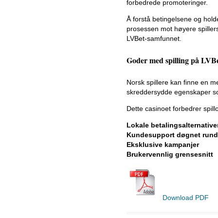
forbedrede promoteringer.
Å forstå betingelsene og hold
prosessen mot høyere spillerst
LVBet-samfunnet.
Goder med spilling på LVBet
Norsk spillere kan finne en m
skreddersydde egenskaper som
Dette casinoet forbedrer spill
Lokale betalingsalternative
Kundesupport døgnet rund
Eksklusive kampanjer
Brukervennlig grensesnitt
Download PDF