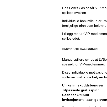
Hos LVBet Casino får VIP-med
spillopplevelsen.
Individuelle bonustilbud er 
forskjellige trinn som belønne
I tillegg mottar VIP-medlemmer
spillestedet.
Individuelle bonustilbud
Mange spillere synes at LVBe
spesielt for VIP-medlemmer.
Disse individuelle motivasjone
spillerne. Følgende belyser
Unike innskuddsbonuser
Tilpassede gratisspinn
Cashback-tilbud
Invitasjoner til særlige eve