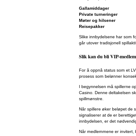
Gallamiddager
Private turneringer
Møter og hilsener
Reisepakker
Slike innbydelsene har som f
går utover tradisjonell spillakti
Slik kan du bli VIP-medle
For å oppnå status som et LV
prosess som belønner konsekv
I begynnelsen må spillerne oppr
Casino. Denne deltakelsen skal
spillmønstre.
Når spillere øker beløpet de 
signaliserer at de er berettig
innbydelsen, er det nødvendig
Når medlemmene er invitert, k