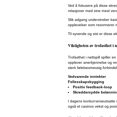
Ved å fokusere på disse skre
relasjoner med sine mest verd
Slik adgang understreker kasi
opplevelser som resonnerer m
Til syvende og sist er disse e
Viktigheten av trofasthet i 
Trofasthet i nettspill spiller 
opplever anerkjennelse og res
sterk følelsesmessig forbinde
Vedvarende inntekter
Fellesskapsbygging
Positiv feedback-loop
Skreddersydde belønnin
I dagens konkurranseutsatte sp
også et casinos vekst og posis