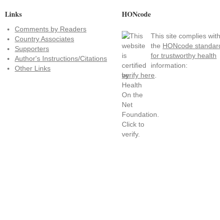
Links
HONcode
Comments by Readers
This site complies wit
Country Associates
the
HONcode standar
Supporters
for trustworthy health
Author's Instructions/Citations
information:
Other Links
verify here
.