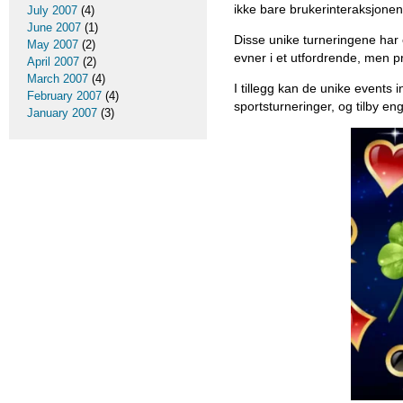
ikke bare brukerinteraksjonen
July 2007
(4)
June 2007
(1)
Disse unike turneringene har o
May 2007
(2)
evner i et utfordrende, men pri
April 2007
(2)
March 2007
(4)
I tillegg kan de unike events i
February 2007
(4)
sportsturneringer, og tilby e
January 2007
(3)