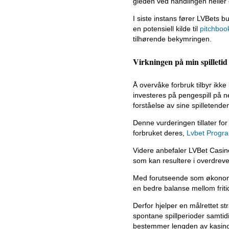
gleden ved handlingen heller
I siste instans fører LVBets bu
en potensiell kilde til
pitchboo
tilhørende bekymringen.
Virkningen på min spilletid
Å overvåke forbruk tilbyr ikk
investeres på pengespill på ne
forståelse av sine spilletend
Denne vurderingen tillater fo
forbruket deres,
Lvbet Progr
Videre anbefaler LVBet Casinos
som kan resultere i overdrev
Med forutseende som økonomisk 
en bedre balanse mellom fritid
Derfor hjelper en målrettet str
spontane spillperioder samtid
bestemmer lengden av kasinoa