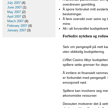
July 2007
(4)
overdreven gambling.
June 2007
(1)
Å spore forbruket mitt avslørt
May 2007
(2)
beslutninger.
April 2007
(2)
Å føre oversikt over seire og t
March 2007
(4)
mine.
February 2007
(4)
Alt i alt forvandlet budsjettv
January 2007
(3)
Forbedre nytelsen og reduse
Selv om pengespill på nett kan 
uten skikkelig budsjettering.
LVBet Casino tilbyr budsjetter
spillere sette grenser for dep
Å innføre et finansielt ramme
er forbundet med pengespill.
emosjonell nød.
Spillere kan involvere seg m
økonomiske ressurser.
Dessuten motiverer det å sette