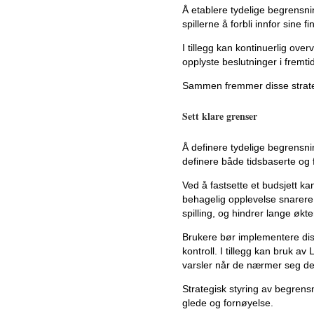
Å etablere tydelige begrensning
spillerne å forbli innfor sine fi
I tillegg kan kontinuerlig over
opplyste beslutninger i fremti
Sammen fremmer disse strategi
Sett klare grenser
Å definere tydelige begrensni
definere både tidsbaserte og f
Ved å fastsette et budsjett ka
behagelig opplevelse snarere
spilling, og hindrer lange økte
Brukere bør implementere diss
kontroll. I tillegg kan bruk 
varsler når de nærmer seg def
Strategisk styring av begrensn
glede og fornøyelse.