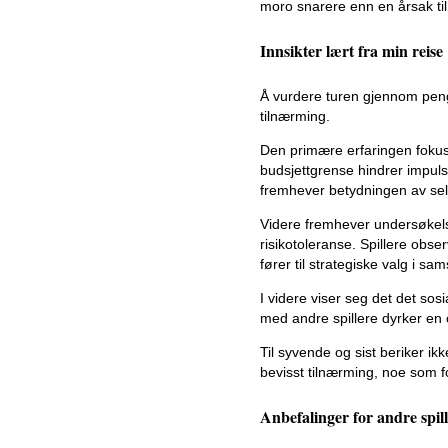
moro snarere enn en årsak til s
Innsikter lært fra min reise
Å vurdere turen gjennom penge
tilnærming.
Den primære erfaringen fokuser
budsjettgrense hindrer impuls
fremhever betydningen av sel
Videre fremhever undersøkelsen
risikotoleranse. Spillere observ
fører til strategiske valg i s
I videre viser seg det det so
med andre spillere dyrker en o
Til syvende og sist beriker ik
bevisst tilnærming, noe som f
Anbefalinger for andre spil