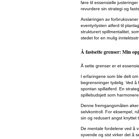
føre til essensielle justering
revurdere sin strategi og fast
Avsløringen av forbruksvaner 
eventyrlysten atferd til planl
strukturert spillmentalitet, s
stedet for en mulig inntektsst
Å fastsette grenser: Min opp
Å sette grenser er et essensiel
I erfaringene som ble delt om
begrensninger tydelig. Ved å 
spontan spillatferd. En strateg
spillebudsjett som harmonerer 
Denne fremgangsmåten øker ik
selvkontroll. For eksempel, n
sin og redusert angst knyttet t
De mentale fordelene ved å væ
syvende og sist virker det å se