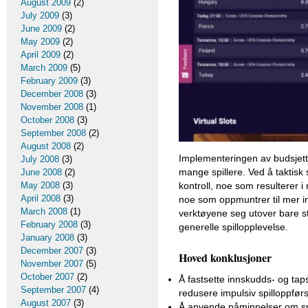
August 2009
(2)
July 2009
(3)
June 2009
(2)
May 2009
(2)
April 2009
(2)
March 2009
(5)
February 2009
(3)
December 2008
(3)
November 2008
(1)
October 2008
(3)
September 2008
(2)
August 2008
(2)
Implementeringen av budsjettv
July 2008
(3)
mange spillere. Ved å taktisk
June 2008
(2)
May 2008
(3)
kontroll, noe som resulterer i m
April 2008
(3)
noe som oppmuntrer til mer in
March 2008
(1)
verktøyene seg utover bare sta
February 2008
(3)
generelle spillopplevelse.
January 2008
(3)
December 2007
(3)
Hoved konklusjoner
November 2007
(5)
October 2007
(2)
Å fastsette innskudds- og tap
September 2007
(4)
redusere impulsiv spilloppførs
August 2007
(3)
Å anvende påminnelser om spil