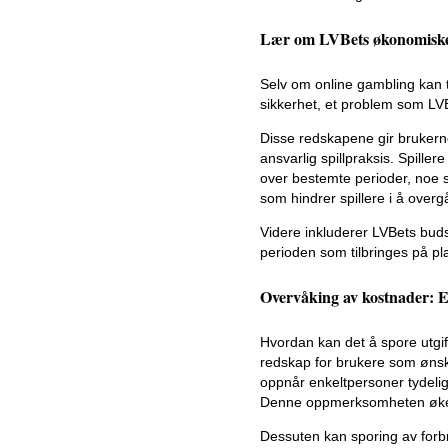
Lær om LVBets økonomiske
Selv om online gambling kan t
sikkerhet, et problem som LV
Disse redskapene gir brukerne
ansvarlig spillpraksis. Spil
over bestemte perioder, noe som
som hindrer spillere i å ove
Videre inkluderer LVBets bud
perioden som tilbringes på pl
Overvåking av kostnader: 
Hvordan kan det å spore utgif
redskap for brukere som ønsk
oppnår enkeltpersoner tydelig 
Denne oppmerksomheten øker 
Dessuten kan sporing av forbr