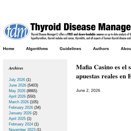
Home
Algorithms
Guidelines
Authors
Abou
Mafia Casino es el 
Archives
apuestas reales en 
July 2026
(1)
June 2026
(5403)
June 2, 2026
May 2026
(8865)
April 2026
(550)
March 2026
(105)
February 2026
(34)
January 2026
(2)
April 2025
(1)
February 2024
(1)
November 2023
(1)