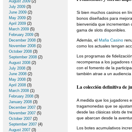
August 2009
(2)
July 2009
(3)
Si bien muchos casinos en lí
June 2009
(2)
May 2009
(2)
bonos diseñados para mejora
April 2009
(2)
bienvenida que incrementan c
March 2009
(5)
gama de slots disponibles.
February 2009
(3)
Además, el
Mafia Casino
renu
December 2008
(3)
como los actuales tengan acc
November 2008
(1)
October 2008
(3)
Los programas de fidelizació
September 2008
(2)
recompensa a los jugadores m
August 2008
(2)
con el fomento de la participa
July 2008
(3)
también atrae a un audiencia
June 2008
(2)
May 2008
(3)
April 2008
(3)
La colección definitiva de ju
March 2008
(1)
February 2008
(3)
A medida que los jugadores e
January 2008
(3)
tragamonedas que se ajustan 
December 2007
(3)
desde las clásicas slots de t
November 2007
(5)
que abarcan desde la aventura
October 2007
(2)
September 2007
(4)
Los botes acumulativos incre
August 2007
(3)