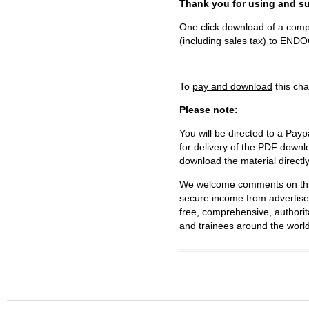
Thank you for using and
One click download of a compl
(including sales tax) to 
To
pay and download
this cha
Please note:
You will be directed to a Payp
for delivery of the PDF downl
download the material directl
We welcome comments on this 
secure income from advertisem
free, comprehensive, authorit
and trainees around the world