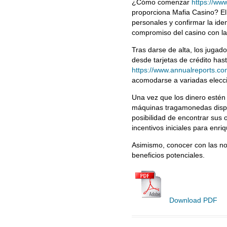
¿Cómo comenzar
https://ww
proporciona Mafia Casino? El 
personales y confirmar la ide
compromiso del casino con la
Tras darse de alta, los juga
desde tarjetas de crédito hast
https://www.annualreports.c
acomodarse a variadas elecc
Una vez que los dinero estén 
máquinas tragamonedas dispon
posibilidad de encontrar sus 
incentivos iniciales para enri
Asimismo, conocer con las nor
beneficios potenciales.
Download PDF