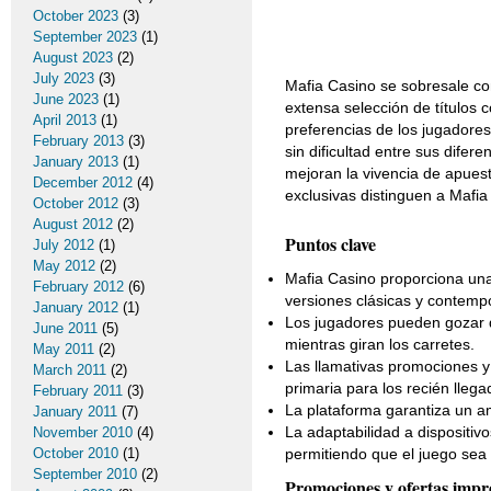
October 2023
(3)
September 2023
(1)
August 2023
(2)
July 2023
(3)
Mafia Casino se sobresale c
June 2023
(1)
extensa selección de títulos
April 2013
(1)
preferencias de los jugadores
February 2013
(3)
sin dificultad entre sus dife
January 2013
(1)
mejoran la vivencia de apues
December 2012
(4)
exclusivas distinguen a Mafia
October 2012
(3)
August 2012
(2)
Puntos clave
July 2012
(1)
May 2012
(2)
Mafia Casino proporciona una
February 2012
(6)
versiones clásicas y contemp
January 2012
(1)
Los jugadores pueden gozar de
June 2011
(5)
mientras giran los carretes.
May 2011
(2)
Las llamativas promociones y
March 2011
(2)
primaria para los recién llega
February 2011
(3)
La plataforma garantiza un am
January 2011
(7)
La adaptabilidad a dispositivo
November 2010
(4)
permitiendo que el juego sea 
October 2010
(1)
September 2010
(2)
Promociones y ofertas impr