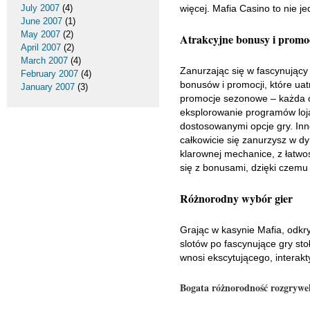
July 2007
(4)
więcej. Mafia Casino to nie je
June 2007
(1)
May 2007
(2)
Atrakcyjne bonusy i promo
April 2007
(2)
March 2007
(4)
Zanurzając się w fascynujący
February 2007
(4)
bonusów i promocji, które ua
January 2007
(3)
promocje sezonowe – każda of
eksplorowanie programów loj
dostosowanymi opcje gry. Inn
całkowicie się zanurzysz w 
klarownej mechanice, z łatwo
się z bonusami, dzięki czemu
Różnorodny wybór gier
Grając w kasynie Mafia, odkr
slotów po fascynujące gry st
wnosi ekscytującego, interakt
Bogata różnorodność rozgrywe