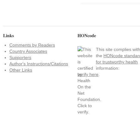
Links
HONcode
Comments by Readers
This site complies wit
Country Associates
the
HONcode standar
Supporters
for trustworthy health
Author's Instructions/Citations
information:
Other Links
verify here
.