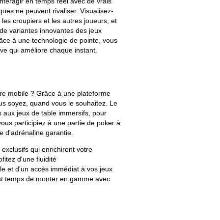
teragir en temps réel avec de vrais
ues ne peuvent rivaliser. Visualisez-
s croupiers et les autres joueurs, et
t de variantes innovantes des jeux
râce à une technologie de pointe, vous
ve qui améliore chaque instant.
tre mobile ? Grâce à une plateforme
us soyez, quand vous le souhaitez. Le
 aux jeux de table immersifs, pour
vous participiez à une partie de poker à
e d'adrénaline garantie.
clusifs qui enrichiront votre
fitez d'une fluidité
le et d'un accès immédiat à vos jeux
Il est temps de monter en gamme avec