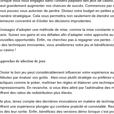
Lorsque vous vous engagez dans l'univers palpitant des jeux de casino, 
peut grandement augmenter vos chances de succès. Commencez par éta
vous pouvez vous autoriser de perdre. Divisez votre budget en petites 
manière stratégique. Cela vous permettra non seulement de étendre vo
demeurer concentré et d'éviter les décisions imprudentes.
Envisagez d'adopter une méthode de mise, comme la mise constante ou 
paris. Suivez vos gains et vos défaites afin d'adapter votre approche au b
nouvelles opportunités. Enfin, ne cherchez pas à regagner vos pertes ; il
à des techniques innovantes, vous améliorerez votre jeu et bénéficier
au casino !
Approches de sélection de jeux
Choisir le bon jeu peut considérablement influencer votre expérience au
Débutez par évaluer vos goûts : êtes-vous plutôt stratégie ou préférez
tactiques comme le poker, maîtriser les règles et élaborer une techniq
impressionnants. En revanche, si vous êtes attiré par l'adrénaline des 
ffrent des ratios de redistribution plus élevés.
De plus, tenez compte des dernières innovations en matière de technique
offrent une expérience plongée qui combine praticité et convivialité. Res
les dès leur sortie. Enfin, bénéficiez des versions démo lorsque c'est pos