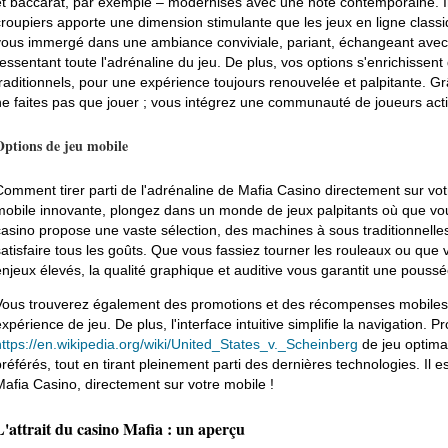
et baccarat, par exemple – modernisés avec une note contemporaine. In
croupiers apporte une dimension stimulante que les jeux en ligne classiq
vous immergé dans une ambiance conviviale, pariant, échangeant avec le
ressentant toute l'adrénaline du jeu. De plus, vos options s'enrichissen
traditionnels, pour une expérience toujours renouvelée et palpitante. G
ne faites pas que jouer ; vous intégrez une communauté de joueurs acti
Options de jeu mobile
Comment tirer parti de l'adrénaline de Mafia Casino directement sur vo
mobile innovante, plongez dans un monde de jeux palpitants où que vo
casino propose une vaste sélection, des machines à sous traditionnelles
satisfaire tous les goûts. Que vous fassiez tourner les rouleaux ou que 
enjeux élevés, la qualité graphique et auditive vous garantit une poussé
Vous trouverez également des promotions et des récompenses mobiles ex
xpérience de jeu. De plus, l'interface intuitive simplifie la navigation. Pro
https://en.wikipedia.org/wiki/United_States_v._Scheinberg
de jeu optima
préférés, tout en tirant pleinement parti des dernières technologies. 
Mafia Casino, directement sur votre mobile !
L'attrait du casino Mafia : un aperçu