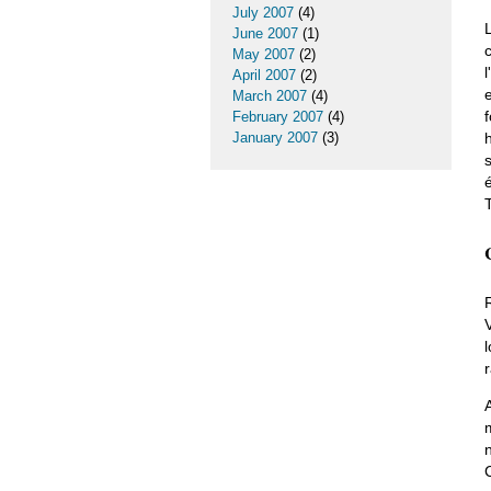
July 2007
(4)
June 2007
(1)
May 2007
(2)
April 2007
(2)
March 2007
(4)
February 2007
(4)
January 2007
(3)