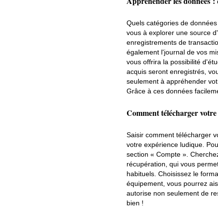
Appréhender les données : q
Quels catégories de données 
vous à explorer une source d
enregistrements de transactio
également l'journal de vos mi
vous offrira la possibilité d'
acquis seront enregistrés, vo
seulement à appréhender votre
Grâce à ces données facilemen
Comment télécharger votre 
Saisir comment télécharger vo
votre expérience ludique. Pou
section « Compte ». Cherchez 
récupération, qui vous perme
habituels. Choisissez le form
équipement, vous pourrez aisé
autorise non seulement de res
bien !