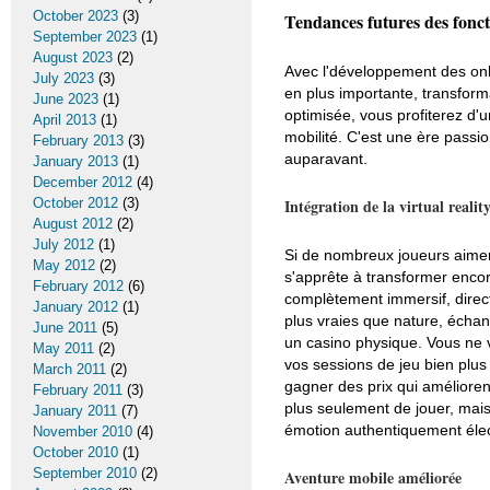
October 2023
(3)
Tendances futures des foncti
September 2023
(1)
August 2023
(2)
Avec l'développement des onlin
July 2023
(3)
en plus importante, transform
June 2023
(1)
optimisée, vous profiterez d'
April 2013
(1)
mobilité. C'est une ère passi
February 2013
(3)
auparavant.
January 2013
(1)
December 2012
(4)
October 2012
(3)
Intégration de la virtual realit
August 2012
(2)
July 2012
(1)
Si de nombreux joueurs aiment l
May 2012
(2)
s'apprête à transformer enco
February 2012
(6)
complètement immersif, direc
January 2012
(1)
plus vraies que nature, échan
June 2011
(5)
un casino physique. Vous ne v
May 2011
(2)
vos sessions de jeu bien plus 
March 2011
(2)
gagner des prix qui amélioren
February 2011
(3)
plus seulement de jouer, mai
January 2011
(7)
émotion authentiquement électr
November 2010
(4)
October 2010
(1)
September 2010
(2)
Aventure mobile améliorée