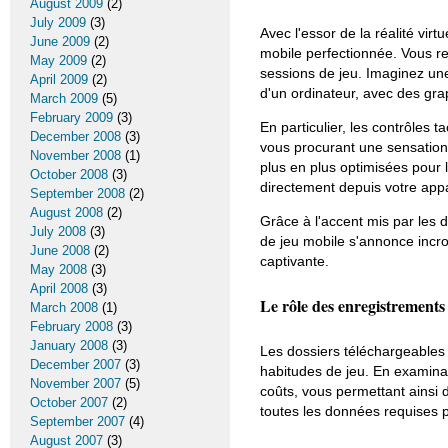
August 2009
(2)
July 2009
(3)
Avec l'essor de la réalité vir
June 2009
(2)
mobile perfectionnée. Vous re
May 2009
(2)
sessions de jeu. Imaginez une
April 2009
(2)
d'un ordinateur, avec des gr
March 2009
(5)
February 2009
(3)
En particulier, les contrôles t
December 2008
(3)
vous procurant une sensation t
November 2008
(1)
plus en plus optimisées pour 
October 2008
(3)
directement depuis votre appa
September 2008
(2)
August 2008
(2)
Grâce à l'accent mis par les dé
July 2008
(3)
de jeu mobile s'annonce incr
June 2008
(2)
captivante.
May 2008
(3)
April 2008
(3)
Le rôle des enregistrements
March 2008
(1)
February 2008
(3)
January 2008
(3)
Les dossiers téléchargeables
December 2007
(3)
habitudes de jeu. En examinan
November 2007
(5)
coûts, vous permettant ainsi d'
October 2007
(2)
toutes les données requises 
September 2007
(4)
August 2007
(3)