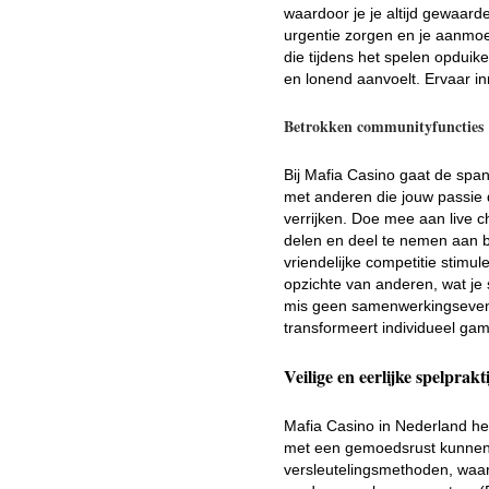
waardoor je je altijd gewaard
urgentie zorgen en je aanmo
die tijdens het spelen opdui
en lonend aanvoelt. Ervaar in
Betrokken communityfuncties
Bij Mafia Casino gaat de span
met anderen die jouw passie d
verrijken. Doe mee aan live 
delen en deel te nemen aan 
vriendelijke competitie stimul
opzichte van anderen, wat je
mis geen samenwerkingsevenem
transformeert individueel ga
Veilige en eerlijke spelprakt
Mafia Casino in Nederland he
met een gemoedsrust kunnen
versleutelingsmethoden, waar