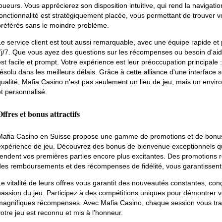
joueurs. Vous apprécierez son disposition intuitive, qui rend la navigati
fonctionnalité est stratégiquement placée, vous permettant de trouver 
préférés sans le moindre problème.
Le service client est tout aussi remarquable, avec une équipe rapide et 
7j/7. Que vous ayez des questions sur les récompenses ou besoin d'aide
st facile et prompt. Votre expérience est leur préoccupation principale : i
résolu dans les meilleurs délais. Grâce à cette alliance d'une interface s
qualité, Mafia Casino n'est pas seulement un lieu de jeu, mais un envi
et personnalisé.
Offres et bonus attractifs
Mafia Casino en Suisse propose une gamme de promotions et de bonus 
expérience de jeu. Découvrez des bonus de bienvenue exceptionnels qui
rendent vos premières parties encore plus excitantes. Des promotions r
des remboursements et des récompenses de fidélité, vous garantisse
Le vitalité de leurs offres vous garantit des nouveautés constantes, con
passion du jeu. Participez à des compétitions uniques pour démontrer v
magnifiques récompenses. Avec Mafia Casino, chaque session vous tr
votre jeu est reconnu et mis à l'honneur.