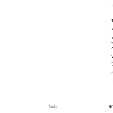
Links
HO