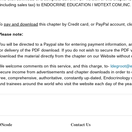
(including sales tax) to ENDOCRINE EDUCATION / MDTEXT.COM,INC.
To
pay and download
this chapter by Credit card, or PayPal account, cl
Please note:
You will be directed to a Paypal site for entering payment information, a
for delivery of the PDF download. If you do not wish to secure the PDF v
download the material directly from the chapter on our Website without
We welcome comments on this service, and this charge, to-
ldegroot@ea
secure income from advertisements and chapter downloads in order to co
free, comprehensive, authoritative, constantly up-dated, Endocrinology
and trainees around the world who visit the website each day of the yea
Ncode
Contact Us