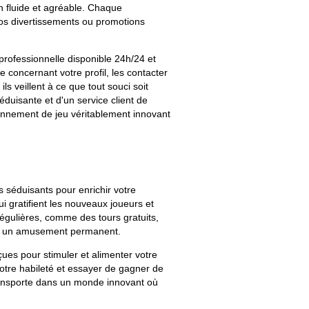
on fluide et agréable. Chaque
vos divertissements ou promotions
professionnelle disponible 24h/24 et
 concernant votre profil, les contacter
ls veillent à ce que tout souci soit
éduisante et d'un service client de
ronnement de jeu véritablement innovant
séduisants pour enrichir votre
 gratifient les nouveaux joueurs et
égulières, comme des tours gratuits,
nt un amusement permanent.
çues pour stimuler et alimenter votre
otre habileté et essayer de gagner de
ansporte dans un monde innovant où