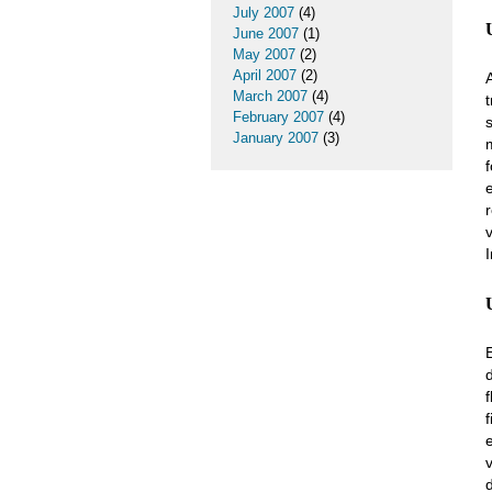
July 2007
(4)
June 2007
(1)
May 2007
(2)
April 2007
(2)
March 2007
(4)
February 2007
(4)
January 2007
(3)