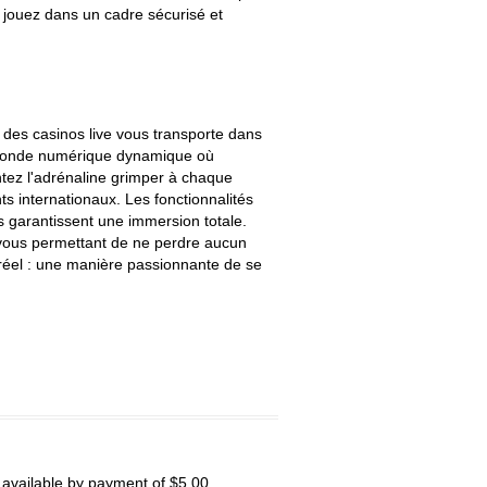
s jouez dans un cadre sécurisé et
on des casinos live vous transporte dans
 monde numérique dynamique où
ntez l'adrénaline grimper à chaque
s internationaux. Les fonctionnalités
s garantissent une immersion totale.
, vous permettant de ne perdre aucun
réel : une manière passionnante de se
s available by payment of $5.00