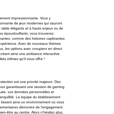
plement impressionnante. Vous y
ionnante de jeux modernes qui sauront
 table élégants et à hauts enjeux ou de
es époustouflants, vous trouverez
ovantes, comme des histoires captivantes
 expérience. Avec de nouveaux thèmes
s, les options avec croupiers en direct
 créant ainsi une ambiance interactive.
s infinies qu'il vous offre !
tection est une priorité majeure. Des
s, vous garantissant une session de gaming
iquée, vos données personnelles et
anquillité. Le équipe du établissement
, faisant ainsi un environnement où vous
églementaires démontre de l'engagement
ien-être au centre. Alors n'hésitez plus,