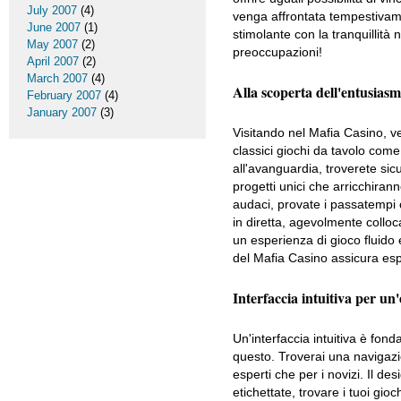
July 2007
(4)
venga affrontata tempestivam
June 2007
(1)
stimolante con la tranquillità
May 2007
(2)
preoccupazioni!
April 2007
(2)
March 2007
(4)
Alla scoperta dell'entusias
February 2007
(4)
January 2007
(3)
Visitando nel Mafia Casino, ve
classici giochi da tavolo come
all'avanguardia, troverete si
progetti unici che arricchiran
audaci, provate i passatempi c
in diretta, agevolmente colloc
un esperienza di gioco fluido 
del Mafia Casino assicura espe
Interfaccia intuitiva per un
Un'interfaccia intuitiva è fon
questo. Troverai una navigazio
esperti che per i novizi. Il de
etichettate, trovare i tuoi gioc