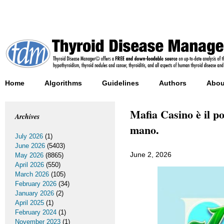
Home
Algorithms
Guidelines
Authors
Abou
Mafia Casino è il po
Archives
mano.
July 2026
(1)
June 2026
(5403)
June 2, 2026
May 2026
(8865)
April 2026
(550)
March 2026
(105)
February 2026
(34)
January 2026
(2)
April 2025
(1)
February 2024
(1)
November 2023
(1)