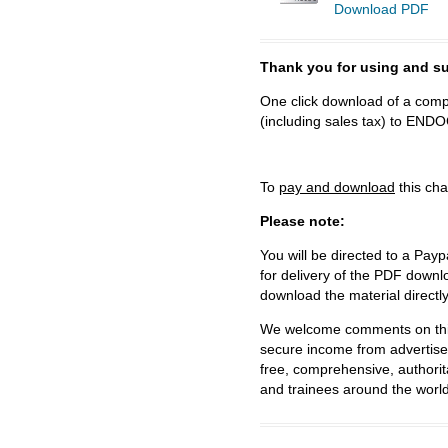
Download PDF
Thank you for using and
One click download of a compl
(including sales tax) to 
To
pay and download
this cha
Please note:
You will be directed to a Payp
for delivery of the PDF downl
download the material directl
We welcome comments on this 
secure income from advertisem
free, comprehensive, authorit
and trainees around the world