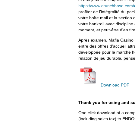
https://www.crunchbase.com/o
profiter de l'intégralité du pa
votre boîte mail et la section
votre bankroll avec discipli
moment, et peut-être d'en tirer
Après examen, Mafia Casino ti
entre des offres d'accueil att
développée pour le marché he
relation de jeu durable, pens
Download PDF
Thank you for using and
One click download of a compl
(including sales tax) to 