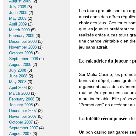
August 2009
(2)
July 2009
(3)
Les tours gratuits sont un a
June 2009
(2)
aussi dans des offres régulièr
May 2009
(2)
choix des jeux. Ces tours son
April 2009
(2)
que les joueurs préfèrent vra
March 2009
(5)
réalisés grâce à ces tours gr
February 2009
(3)
une chance véritable d'en tire
December 2008
(3)
jeu sans attrait.
November 2008
(1)
October 2008
(3)
September 2008
(2)
Le calendrier du joueur : p
August 2008
(2)
July 2008
(3)
Sur Mafia Casino, les promot
June 2008
(2)
bonus de dépôt, spins gratuit
May 2008
(3)
organisent aussi des évènemen
April 2008
(3)
routine. Aux yeux des joueur
March 2008
(1)
atout indéniable. Elle préserve
February 2008
(3)
"Promotions" en accédant au s
January 2008
(3)
December 2007
(3)
November 2007
(5)
La fidélité récompensée : l
October 2007
(2)
September 2007
(4)
Un bon casino sait garder ses
August 2007
(3)