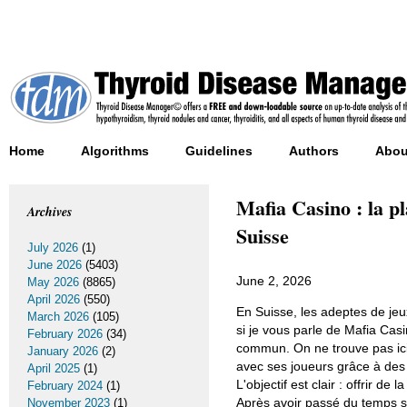
Home
Algorithms
Guidelines
Authors
Abou
Mafia Casino : la p
Archives
Suisse
July 2026
(1)
June 2026
(5403)
June 2, 2026
May 2026
(8865)
April 2026
(550)
En Suisse, les adeptes de je
March 2026
(105)
si je vous parle de Mafia Casi
February 2026
(34)
commun. On ne trouve pas ici 
January 2026
(2)
avec ses joueurs grâce à des
April 2025
(1)
L'objectif est clair : offrir d
February 2024
(1)
Après avoir passé du temps sur
November 2023
(1)