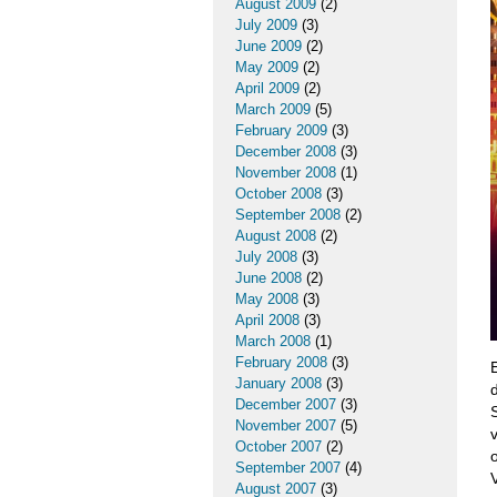
August 2009
(2)
July 2009
(3)
June 2009
(2)
May 2009
(2)
April 2009
(2)
March 2009
(5)
February 2009
(3)
December 2008
(3)
November 2008
(1)
October 2008
(3)
September 2008
(2)
August 2008
(2)
July 2008
(3)
June 2008
(2)
May 2008
(3)
April 2008
(3)
March 2008
(1)
February 2008
(3)
January 2008
(3)
December 2007
(3)
November 2007
(5)
October 2007
(2)
September 2007
(4)
August 2007
(3)