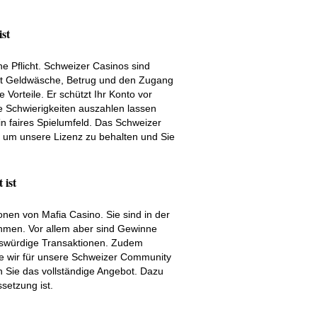
st
che Pflicht. Schweizer Casinos sind
htigt Geldwäsche, Betrug und den Zugang
e Vorteile. Er schützt Ihr Konto vor
ne Schwierigkeiten auszahlen lassen
n faires Spielumfeld. Das Schweizer
, um unsere Lizenz zu behalten und Sie
 ist
ionen von Mafia Casino. Sie sind in der
hmen. Vor allem aber sind Gewinne
nswürdige Transaktionen. Zudem
die wir für unsere Schweizer Community
en Sie das vollständige Angebot. Dazu
setzung ist.