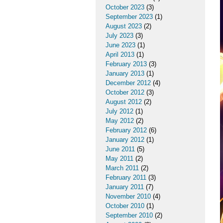
October 2023
(3)
September 2023
(1)
August 2023
(2)
July 2023
(3)
June 2023
(1)
April 2013
(1)
February 2013
(3)
January 2013
(1)
December 2012
(4)
October 2012
(3)
August 2012
(2)
July 2012
(1)
May 2012
(2)
February 2012
(6)
January 2012
(1)
June 2011
(5)
May 2011
(2)
March 2011
(2)
February 2011
(3)
January 2011
(7)
November 2010
(4)
October 2010
(1)
September 2010
(2)