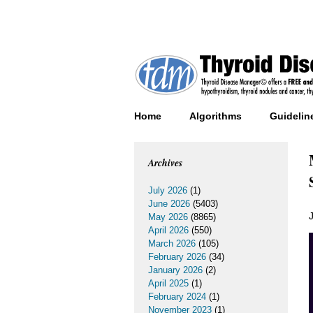
Home
Algorithms
Guidelin
Archives
July 2026
(1)
June 2026
(5403)
May 2026
(8865)
April 2026
(550)
March 2026
(105)
February 2026
(34)
January 2026
(2)
April 2025
(1)
February 2024
(1)
November 2023
(1)