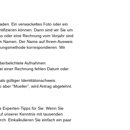
aden. Ein verwackeltes Foto oder ein
ntifizieren können. Dann sind wir Sie um
ss oder eine Rechnung vom Vorjahr sind
ei den Namen. Der Name auf Ihrem Ausweis
lungsmethode korrespondieren. Wir
überbelichtete Aufnahmen.
bei einer Rechnung fehlen Datum oder
als gültiger Identitätsnachweis.
 aber "Mueller", wird Antrag abgelehnt.
ge Experten-Tipps für Sie. Wenn Sie
auf unserer Kenntnis mit tausenden
rch. Einkalkulieren Sie einfach ein paar