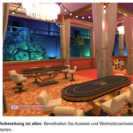
Vorbereitung ist alles:
Bereithalten Sie Ausweis und Wohnsitznachweis 
tarten.