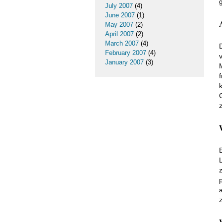
July 2007
(4)
June 2007
(1)
May 2007
(2)
April 2007
(2)
March 2007
(4)
February 2007
(4)
January 2007
(3)