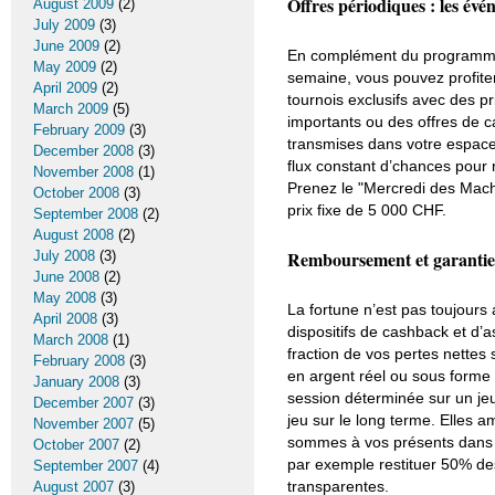
Offres périodiques : les év
August 2009
(2)
July 2009
(3)
June 2009
(2)
En complément du programme 
May 2009
(2)
semaine, vous pouvez profiter
April 2009
(2)
tournois exclusifs avec des p
March 2009
(5)
importants ou des offres de
February 2009
(3)
transmises dans votre espace 
December 2008
(3)
flux constant d’chances pour 
November 2008
(1)
Prenez le "Mercredi des Machi
October 2008
(3)
prix fixe de 5 000 CHF.
September 2008
(2)
August 2008
(2)
Remboursement et garanties
July 2008
(3)
June 2008
(2)
May 2008
(3)
La fortune n’est pas toujours
April 2008
(3)
dispositifs de cashback et d’a
March 2008
(1)
fraction de vos pertes nette
February 2008
(3)
en argent réel ou sous forme 
January 2008
(3)
session déterminée sur un je
December 2007
(3)
jeu sur le long terme. Elles 
November 2007
(5)
sommes à vos présents dans l
October 2007
(2)
par exemple restituer 50% de
September 2007
(4)
transparentes.
August 2007
(3)