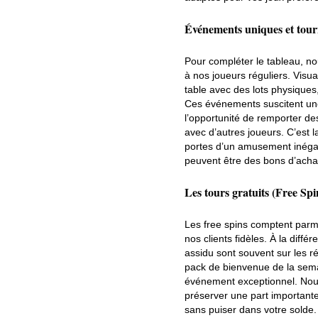
Événements uniques et tour
Pour compléter le tableau, n
à nos joueurs réguliers. Visu
table avec des lots physiques,
Ces événements suscitent une 
l’opportunité de remporter des
avec d’autres joueurs. C’est 
portes d’un amusement inégalé
peuvent être des bons d’ach
Les tours gratuits (Free Spi
Les free spins comptent parmi
nos clients fidèles. À la dif
assidu sont souvent sur les ré
pack de bienvenue de la semain
événement exceptionnel. Nous
préserver une part importante
sans puiser dans votre solde