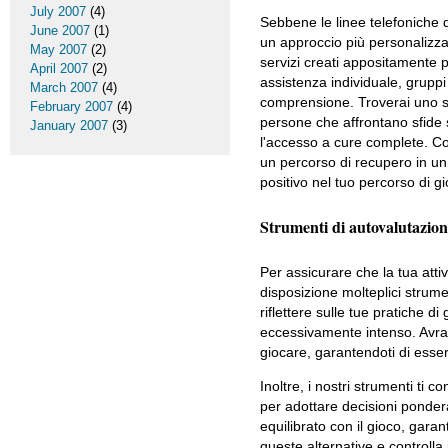
July 2007
(4)
Sebbene le linee telefoniche di
June 2007
(1)
un approccio più personalizzat
May 2007
(2)
servizi creati appositamente 
April 2007
(2)
assistenza individuale, grupp
March 2007
(4)
comprensione. Troverai uno sp
February 2007
(4)
persone che affrontano sfide si
January 2007
(3)
l'accesso a cure complete. C
un percorso di recupero in u
positivo nel tuo percorso di gi
Strumenti di autovalutazio
Per assicurare che la tua attiv
disposizione molteplici strume
riflettere sulle tue pratiche 
eccessivamente intenso. Avrai 
giocare, garantendoti di esser
Inoltre, i nostri strumenti ti 
per adottare decisioni ponder
equilibrato con il gioco, gara
queste alternative e controlla 