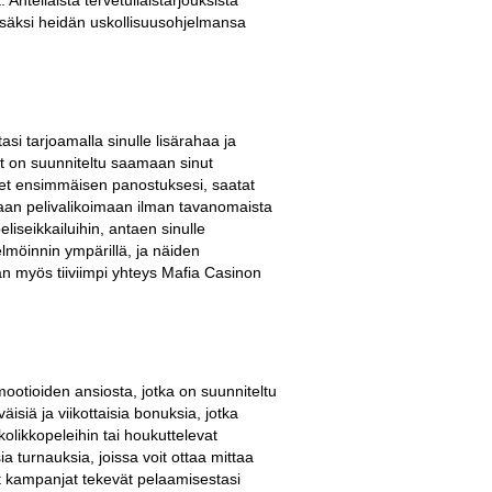
 Anteliaista tervetuliaistarjouksista
Lisäksi heidän uskollisuusohjelmansa
si tarjoamalla sinulle lisärahaa ja
et on suunniteltu saamaan sinut
teet ensimmäisen panostuksesi, saatat
paan pelivalikoimaan ilman tavanomaista
eliseikkailuihin, antaen sinulle
elmöinnin ympärillä, ja näiden
aan myös tiiviimpi yhteys Mafia Casinon
mootioiden ansiosta, jotka on suunniteltu
siä ja viikottaisia bonuksia, jotka
kolikkopeleihin tai houkuttelevat
ia turnauksia, joissa voit ottaa mittaa
et kampanjat tekevät pelaamisestasi