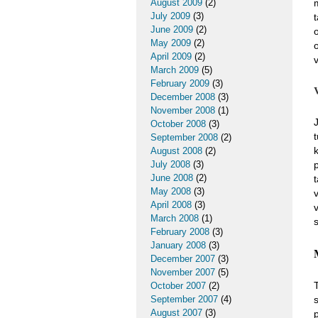
August 2009
(2)
July 2009
(3)
June 2009
(2)
o
May 2009
(2)
April 2009
(2)
March 2009
(5)
February 2009
(3)
December 2008
(3)
November 2008
(1)
October 2008
(3)
September 2008
(2)
August 2008
(2)
July 2008
(3)
June 2008
(2)
May 2008
(3)
April 2008
(3)
March 2008
(1)
s
February 2008
(3)
January 2008
(3)
December 2007
(3)
November 2007
(5)
October 2007
(2)
September 2007
(4)
August 2007
(3)