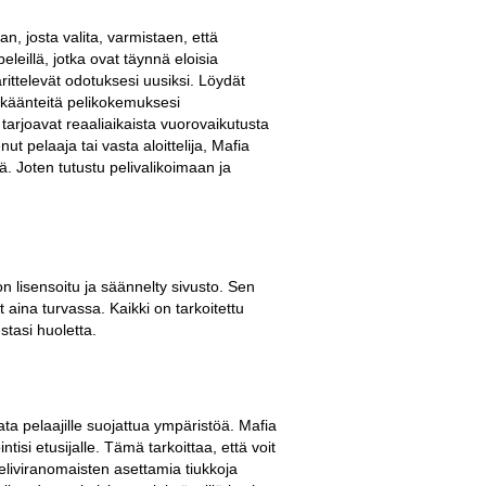
, josta valita, varmistaen, että
eleillä, jotka ovat täynnä eloisia
ärittelevät odotuksesi uusiksi. Löydät
iä käänteitä pelikokemuksesi
 tarjoavat reaaliaikaista vuorovaikutusta
ut pelaaja tai vasta aloittelija, Mafia
. Joten tutustu pelivalikoimaan ja
on lisensoitu ja säännelty sivusto. Sen
t aina turvassa. Kaikki on tarkoitettu
stasi huoletta.
vata pelaajille suojattua ympäristöä. Mafia
tisi etusijalle. Tämä tarkoittaa, että voit
eliviranomaisten asettamia tiukkoja