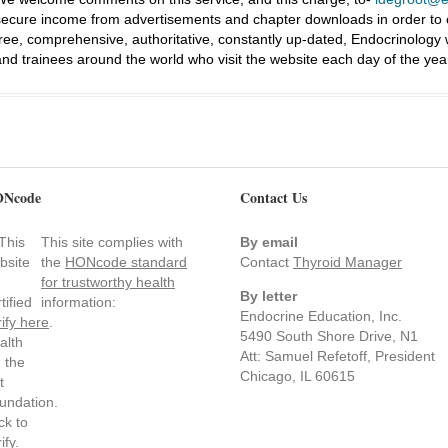
secure income from advertisements and chapter downloads in order to co
free, comprehensive, authoritative, constantly up-dated, Endocrinology
and trainees around the world who visit the website each day of the yea
Ncode
Contact Us
This site complies with
By email
the
HONcode standard
Contact
Thyroid Manager
for trustworthy health
By letter
information:
Endocrine Education, Inc.
rify here
.
5490 South Shore Drive, N1
Att: Samuel Refetoff, President
Chicago, IL 60615