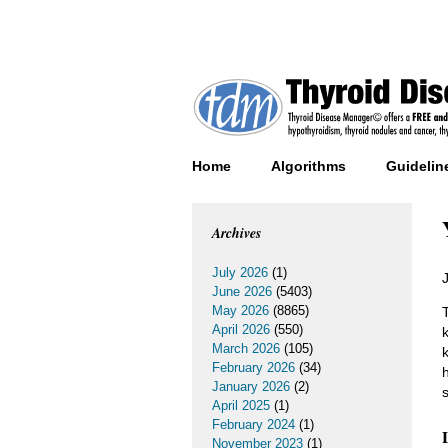
Home
Algorithms
Guidelin
Archives
July 2026
(1)
June 2026
(5403)
May 2026
(8865)
April 2026
(550)
March 2026
(105)
February 2026
(34)
January 2026
(2)
April 2025
(1)
February 2024
(1)
November 2023
(1)