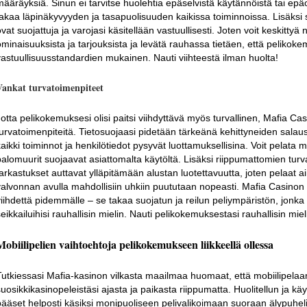
määräyksiä. Sinun ei tarvitse huolehtia epäselvistä käytännöistä tai epä
takaa läpinäkyvyyden ja tasapuolisuuden kaikissa toiminnoissa. Lisäksi sä
vat suojattuja ja varojasi käsitellään vastuullisesti. Joten voit keskittyä 
ominaisuuksista ja tarjouksista ja levätä rauhassa tietäen, että pelikoke
vastuullisuusstandardien mukainen. Nauti viihteestä ilman huolta!
Vankat turvatoimenpiteet
Jotta pelikokemuksesi olisi paitsi viihdyttävä myös turvallinen, Mafia Cas
turvatoimenpiteitä. Tietosuojaasi pidetään tärkeänä kehittyneiden salaus
kaikki toiminnot ja henkilötiedot pysyvät luottamuksellisina. Voit pelata 
palomuurit suojaavat asiattomalta käytöltä. Lisäksi riippumattomien turva
tarkastukset auttavat ylläpitämään alustan luotettavuutta, joten pelaat ai
valvonnan avulla mahdollisiin uhkiin puututaan nopeasti. Mafia Casinon 
viihdettä pidemmälle – se takaa suojatun ja reilun peliympäristön, jonka 
eikkailuihisi rauhallisin mielin. Nauti pelikokemuksestasi rauhallisin mieli
Mobiilipelien vaihtoehtoja pelikokemukseen liikkeellä ollessa
Tutkiessasi Mafia-kasinon vilkasta maailmaa huomaat, että mobiilipelaa
suosikkikasinopeleistäsi ajasta ja paikasta riippumatta. Huolitellun ja kä
pääset helposti käsiksi monipuoliseen pelivalikoimaan suoraan älypuhelimel