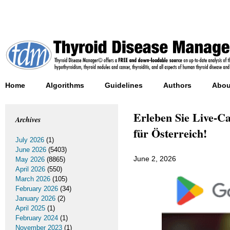
Home
Algorithms
Guidelines
Authors
Abou
Erleben Sie Live-C
Archives
für Österreich!
July 2026
(1)
June 2026
(5403)
June 2, 2026
May 2026
(8865)
April 2026
(550)
March 2026
(105)
February 2026
(34)
January 2026
(2)
April 2025
(1)
February 2024
(1)
November 2023
(1)