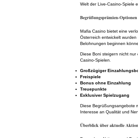
Welt der Live-Casino-Spiele 
Begrüßungsprämien-Optionen
Mafia Casino bietet eine ver
Österreich entwickelt wurden 
Belohnungen beginnen könne
Diese Boni steigern nicht nu
Casino-Spielen.
Großzügiger Einzahlungsb
Freispiele
Bonus ohne Einzahlung
Treuepunkte
Exklusiver Spielzugang
Diese Begrüßungsangebote mac
Interesse an Qualität und Ner
Überblick über aktuelle Aktio