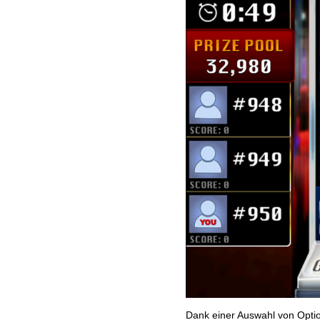
Dank einer Auswahl von Optio