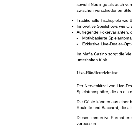
sowohl Neulinge als auch ver
zwischen verschiedenen Stil
Traditionelle Tischspiele wie 
Innovative Spielshows wie C
Aufregende Pokervarianten, 
Motivbasierte Spielautoma
Exklusive Live-Dealer-Opt
Im Mafia Casino sorgt die Viel
unterhalten fühlt.
Live-Händlererlebnisse
Der Nervenkitzel von Live-Deal
Spielatmosphäre, die an ein e
Die Gäste können aus einer b
Roulette und Baccarat, die al
Dieses immersive Format ermög
verbessern.