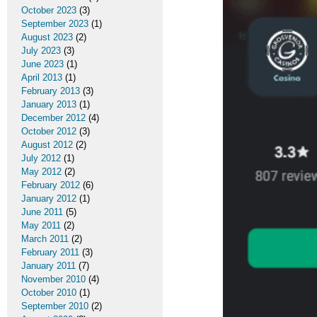
October 2023
(3)
September 2023
(1)
August 2023
(2)
July 2023
(3)
June 2023
(1)
April 2013
(1)
February 2013
(3)
January 2013
(1)
December 2012
(4)
October 2012
(3)
August 2012
(2)
July 2012
(1)
May 2012
(2)
February 2012
(6)
January 2012
(1)
June 2011
(5)
May 2011
(2)
March 2011
(2)
February 2011
(3)
January 2011
(7)
November 2010
(4)
October 2010
(1)
September 2010
(2)