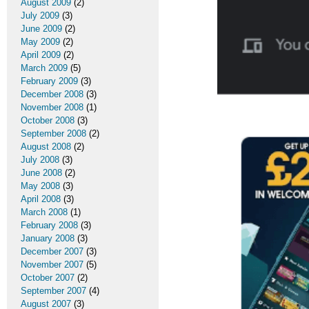
August 2009
(2)
July 2009
(3)
June 2009
(2)
May 2009
(2)
April 2009
(2)
March 2009
(5)
February 2009
(3)
December 2008
(3)
November 2008
(1)
October 2008
(3)
September 2008
(2)
August 2008
(2)
July 2008
(3)
June 2008
(2)
May 2008
(3)
April 2008
(3)
March 2008
(1)
February 2008
(3)
January 2008
(3)
December 2007
(3)
November 2007
(5)
October 2007
(2)
September 2007
(4)
August 2007
(3)