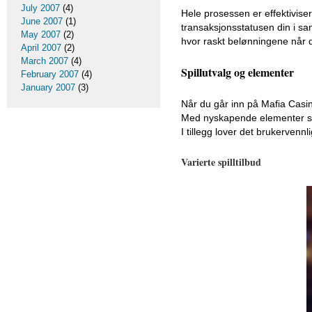
July 2007
(4)
Hele prosessen er effektiviser
June 2007
(1)
transaksjonsstatusen din i sa
May 2007
(2)
hvor raskt belønningene når 
April 2007
(2)
March 2007
(4)
Spillutvalg og elementer
February 2007
(4)
January 2007
(3)
Når du går inn på Mafia Casino
Med nyskapende elementer som
I tillegg lover det brukervennli
Varierte spilltilbud