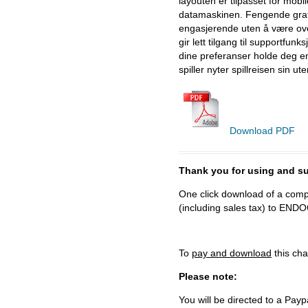
layouten er tilpasset for mobi
datamaskinen. Fengende grafi
engasjerende uten å være ove
gir lett tilgang til supportfun
dine preferanser holde deg en
spiller nyter spillreisen sin ut
Download PDF
Thank you for using and
One click download of a compl
(including sales tax) to 
To
pay and download
this cha
Please note:
You will be directed to a Payp