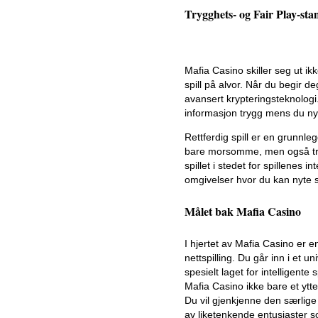
Trygghets- og Fair Play-st
Mafia Casino skiller seg ut ik
spill på alvor. Når du begir d
avansert krypteringsteknologi.
informasjon trygg mens du nyt
Rettferdig spill er en grunnle
bare morsomme, men også trans
spillet i stedet for spillenes 
omgivelser hvor du kan nyte sp
Målet bak Mafia Casino
I hjertet av Mafia Casino er
nettspilling. Du går inn i et
spesielt laget for intelligente
Mafia Casino ikke bare et ytte
Du vil gjenkjenne den særlige
av liketenkende entusiaster so