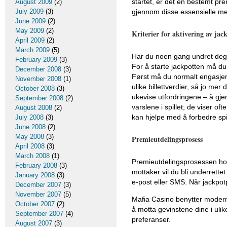
startet, er det en bestemt p
August 2009
(2)
gjennom disse essensielle me
July 2009
(3)
June 2009
(2)
May 2009
(2)
Kriterier for aktivering av jac
April 2009
(2)
March 2009
(5)
Har du noen gang undret deg 
February 2009
(3)
For å starte jackpotten må du
December 2008
(3)
Først må du normalt engasjere d
November 2008
(1)
ulike billettverdier, så jo mer
October 2008
(3)
ukevise utfordringene – å gje
September 2008
(2)
varslene i spillet; de viser of
August 2008
(2)
kan hjelpe med å forbedre spi
July 2008
(3)
June 2008
(2)
May 2008
(3)
Premieutdelingsprosess
April 2008
(3)
March 2008
(1)
Premieutdelingsprosessen ho
February 2008
(3)
mottaker vil du bli underrette
January 2008
(3)
e-post eller SMS. Når jackpot
December 2007
(3)
November 2007
(5)
Mafia Casino benytter modern
October 2007
(2)
å motta gevinstene dine i ulike
September 2007
(4)
preferanser.
August 2007
(3)