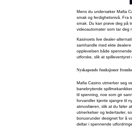
Mens du undersøker Mafia Casi
smak og ferdighetsnivå. Fra tr
smak. Du kan prøve deg på trad
videoautomater som tar deg m
Kasinoets live dealer-alternati
samhandle med ekte dealere i 
opplevelsen både spennende og
utforske, slik at spilleventyre
Nyskapende funksjoner fremhe
Mafia Casino utmerker seg ved
banebrytende spillmekanikker
til spenning, noe som gir san
forvandler kjente sjangre til
atmosfæren, slik at du føler 
utmerkelser og ledertavler, so
bonusrunder designet for å væ
deltar i spennende utfordring