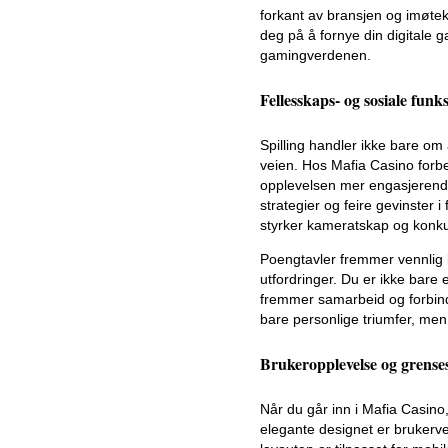
forkant av bransjen og imøte
deg på å fornye din digitale 
gamingverdenen.
Fellesskaps- og sosiale funk
Spilling handler ikke bare om 
veien. Hos Mafia Casino forbe
opplevelsen mer engasjerende
strategier og feire gevinster i
styrker kameratskap og konk
Poengtavler fremmer vennlig k
utfordringer. Du er ikke bare 
fremmer samarbeid og forbindel
bare personlige triumfer, men 
Brukeropplevelse og grenses
Når du går inn i Mafia Casino, 
elegante designet er brukerven