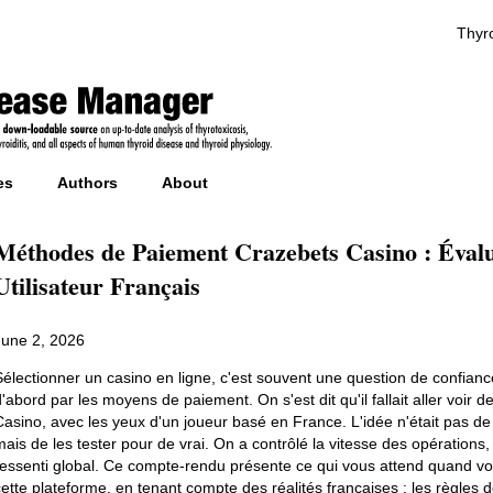
Thyro
es
Authors
About
Méthodes de Paiement Crazebets Casino : Éval
Utilisateur Français
June 2, 2026
Sélectionner un casino en ligne, c'est souvent une question de confiance
d'abord par les moyens de paiement. On s'est dit qu'il fallait aller voir
Casino, avec les yeux d'un joueur basé en France. L'idée n'était pas de r
ais de les tester pour de vrai. On a contrôlé la vitesse des opérations, la
ressenti global. Ce compte-rendu présente ce qui vous attend quand vou
cette plateforme, en tenant compte des réalités françaises : les règles de