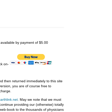
s available by payment of $5.00
ick on-
nd then returned immediately to this site
ersion, you are of course free to
 charge.
rthlink.net
. May we note that we must
ntinue providing our (otherwise) totally
 web-book to the thousands of physicians