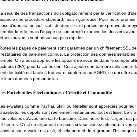
La sécurité des transactions doit obligatoirement par la vérification d'
respecte une procédure standard, mais rigoureuse. Pour notre premier 
pièce d'identité, un justificatif de domicile, et parfois une preuve du m
sembler lourde, mais l'équipe de conformité examine les dossiers avec eff
retraits suivants sont beaucoup plus rapides.
Toutes les pages de paiement sont garanties par un chiffrement SSL de 
prestataires de paiement connus. La protection des données sensibles pa
compte. On a aussi apprécié les options de sécurité dans le compte util
facteurs (2FA) pour la connexion. Cela ajoute une barrière utile contre 
confidentialité est facile à trouver et conforme au RGPD, ce qui offre au
de leurs données personnelles.
Les Portefeuilles Électroniques : Célérité et Commodité
Les e-wallets comme PayPal, Skrill ou Neteller sont appréciés pour leur c
razebets, les dépôts sont réellement instantanés, tout est lisse. Le vrai 
plus véloces qu'avec une carte bancaire. Dans notre test, l'argent est 
24 heures. C'est un argument de poids si vous voulez atteindre à vos 
casino à son e-wallet est aisé, et cela permet de regrouper l'historique 