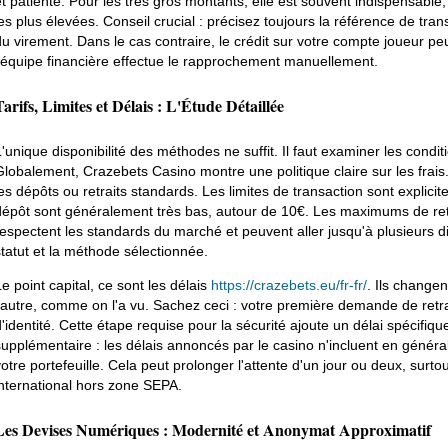
et patiente. Pour les très gros montants, elle est souvent indispensable,
les plus élevées. Conseil crucial : précisez toujours la référence de tran
du virement. Dans le cas contraire, le crédit sur votre compte joueur p
l'équipe financière effectue le rapprochement manuellement.
Tarifs, Limites et Délais : L'Étude Détaillée
L'unique disponibilité des méthodes ne suffit. Il faut examiner les cond
Globalement, Crazebets Casino montre une politique claire sur les frais.
les dépôts ou retraits standards. Les limites de transaction sont expli
dépôt sont généralement très bas, autour de 10€. Les maximums de re
respectent les standards du marché et peuvent aller jusqu'à plusieurs di
statut et la méthode sélectionnée.
Le point capital, ce sont les délais
https://crazebets.eu/fr-fr/
. Ils change
l'autre, comme on l'a vu. Sachez ceci : votre première demande de retrai
d'identité. Cette étape requise pour la sécurité ajoute un délai spécifique
supplémentaire : les délais annoncés par le casino n'incluent en généra
votre portefeuille. Cela peut prolonger l'attente d'un jour ou deux, surt
international hors zone SEPA.
Les Devises Numériques : Modernité et Anonymat Approximatif