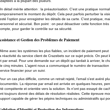
adaptées à la plupart des joueurs.
Un détail mérite attention : la préautorisation. C'est une pratique norm
temporairement le montant du dépôt. Cela peut parfois perturber la visi
esté l'option pour enregistrer les détails de sa carte. C'est pratique, mai
personnel et sécurisé. Bon point : on peut désactiver cette fonction trè
compte, pour garder le contrôle sur sa sécurité.
Assistance et Gestion des Problèmes de Paiement
Même avec les systèmes les plus fiables, un incident de paiement peut 
la réactivité du service client de Crazebets sur ce sujet précis. On peut 
et par email. Pour une demande sur un dépôt qui tardait à arriver, le 
de cinq minutes. L'agent nous a communiqué le numéro de transaction i
ervice financier pour un suivi.
Pour un cas plus difficile, comme un retrait rejeté, l'email s'est avéré
documentés. La réponse par email est arrivée en quelques heures, penda
été compétente et orientée vers la solution. Ils n'ont pas essayé de cac
ont toujours donné des délais de résolution réalistes. Cette épreuve m
support capable de gérer les pépins techniques ou administratifs qui pou
Validation d'Identité et Protection des Informations