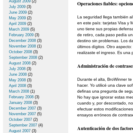
August 2009
(2)
Operaciones fiables: opcion
July 2009
(3)
June 2009
(2)
La seguridad llega también al
May 2009
(2)
en este país: tarjetas Visa y 
April 2009
(2)
uno tiene sus propias defensa
March 2009
(5)
de retiro, cada paso pedía un
February 2009
(3)
December 2008
(3)
destino sin problemas. Los d
November 2008
(1)
últimos dígitos. Otro aspecto
October 2008
(3)
realizaste el ingreso. Es una
September 2008
(2)
August 2008
(2)
Administración de contrase
July 2008
(3)
June 2008
(2)
Durante el alta, BroWinner te
May 2008
(3)
hacer. Yo utilicé una clave s
April 2008
(3)
definas una pregunta de segu
March 2008
(1)
February 2008
(3)
No hay que ignorar estas med
January 2008
(3)
cuando y, por descontado, no
December 2007
(3)
efectuar estos modificacione
November 2007
(5)
ensayos erróneos de contrase
October 2007
(2)
September 2007
(4)
Autenticación de dos factor
August 2007
(3)