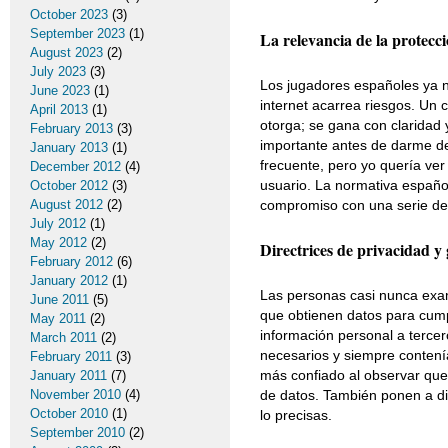
October 2023
(3)
September 2023
(1)
La relevancia de la protecc
August 2023
(2)
July 2023
(3)
Los jugadores españoles ya n
June 2023
(1)
internet acarrea riesgos. Un c
April 2013
(1)
otorga; se gana con claridad 
February 2013
(3)
importante antes de darme de 
January 2013
(1)
frecuente, pero yo quería ve
December 2012
(4)
usuario. La normativa español
October 2012
(3)
August 2012
(2)
compromiso con una serie de 
July 2012
(1)
May 2012
(2)
Directrices de privacidad y 
February 2012
(6)
January 2012
(1)
Las personas casi nunca exami
June 2011
(5)
que obtienen datos para cumpl
May 2011
(2)
información personal a tercer
March 2011
(2)
necesarios y siempre contení
February 2011
(3)
más confiado al observar que,
January 2011
(7)
November 2010
(4)
de datos. También ponen a dis
October 2010
(1)
lo precisas.
September 2010
(2)