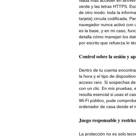
Nada más acceder en BroWinne
verde y las letras HTTPS. Eso
de otro modo: toda la informa
tarjeta) circula codificada. Pa
navegador nunca activó con u
es la base, y en mi caso, fun
detalla cómo manejan los dat
por escrito que refuerza lo té
Control sobre la sesión y a
Dentro de tu cuenta encontrar
la hora y el tipo de dispositi
acceso raro. Si sospechas de 
con un clic. En mis pruebas, e
resulta esencial si usas el c
Wi-Fi público, pude comprobar
ordenador de casa desde el mó
Juego responsable y restric
La protección no es solo tec