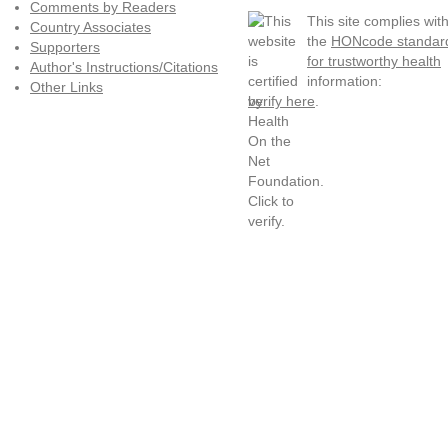
Comments by Readers
This site complies wit
Country Associates
the
HONcode standar
Supporters
for trustworthy health
Author's Instructions/Citations
information:
Other Links
verify here
.