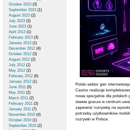
October 2023
(3)
September 2023
(1)
August 2023
(2)
July 2023
(3)
June 2023
(1)
April 2013
(1)
February 2013
(3)
January 2013
(1)
December 2012
(4)
October 2012
(3)
August 2012
(2)
July 2012
(1)
May 2012
(2)
February 2012
(6)
January 2012
(1)
Polski sektor gier internetow
June 2011
(5)
Casino realizuje kompleksow
May 2011
(2)
nowa specjalnie dla polskich 
March 2011
(2)
stawia gracza w centrum uwa
February 2011
(3)
zapewnić rozrywkę na wysokim
January 2011
(7)
potrzeby użytkowników mobiln
November 2010
(4)
rozrywki w Polsce.
October 2010
(1)
September 2010
(2)