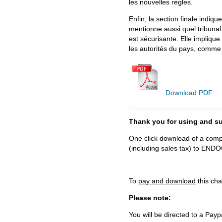
les nouvelles règles.
Enfin, la section finale indique
mentionne aussi quel tribunal 
est sécurisante. Elle implique
les autorités du pays, comm
Download PDF
Thank you for using and
One click download of a compl
(including sales tax) to 
To
pay and download
this cha
Please note:
You will be directed to a Payp