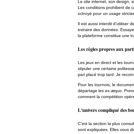
Le site internet, son design, 
Les conditions prohibent de co
octroyé pour un usage stricte
Il est aussi interdit d'utilise
extraire des données. Essayer
la plateforme constitue une t
Les règles propres aux parti
Les jeux en direct et les tou
stipuler une certaine politess
pari placé trop tard. Je reco
Pour les tournois, le documen
départage les ex-æquo. Prend
comment la compétition opère e
L'univers compliqué des bo
C'est la section la plus consu
sont expliquées. Elles vous d