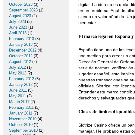
October 2023
(3)
digital. La idea no es quitar 
September 2023
(1)
en un problema. Aquí detalla
August 2023
(2)
siendo un valor añadido. Un j
July 2023
(3)
bienestar.
June 2023
(1)
April 2013
(1)
El marco legal en España y 
February 2013
(3)
January 2013
(1)
España tiene una de las leye
December 2012
(4)
una medida para crear un ento
October 2012
(3)
August 2012
(2)
Dirección General de Ordenac
July 2012
(1)
serie de normas: verificación 
May 2012
(2)
jugador español, esto implica
February 2012
(6)
nuestras transacciones se aud
January 2012
(1)
oficiales. Slotrize, con licen
June 2011
(5)
Entender este marco contribuy
May 2011
(2)
derechos y salvaguardas que n
March 2011
(2)
February 2011
(3)
Clases de límites disponibles
January 2011
(7)
November 2010
(4)
October 2010
(1)
Slotrize Casino ofrece un pan
September 2010
(2)
manejar. He probado estas opc