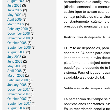
August 2009
(2)
herramientas que configuras a
July 2009
(3)
(diarios, semanales o mensual
June 2009
(2)
sesión (que te avisan cuando
May 2009
(2)
ventaja práctica es clara. Un
April 2009
(2)
constantemente "cuánto he ga
March 2009
(5)
presupuesto mensual para el o
February 2009
(3)
December 2008
(3)
Restricciones de depósito: la ba
November 2008
(1)
October 2008
(3)
September 2008
(2)
El límite de depósito es, par
August 2008
(2)
espera de 24 horas para dismi
July 2008
(3)
importante porque evita deci
June 2008
(2)
plataforma no te dejará sobre
May 2008
(3)
puedo" ya no depende de tu f
April 2008
(3)
sistema. Para el jugador esp
March 2008
(1)
saludable a su ocio digital.
February 2008
(3)
January 2008
(3)
Notificaciones de tiempo y real
December 2007
(3)
November 2007
(5)
October 2007
(2)
La percepción del tiempo se d
September 2007
(4)
bonificaciones constantes. Slo
August 2007
(3)
Es un recordatorio sencillo per