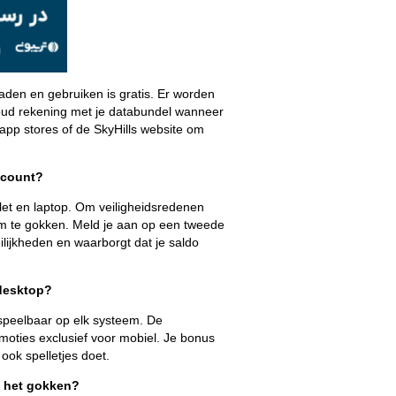
aden en gebruiken is gratis. Er worden
oud rekening met je databundel wanneer
e app stores of de SkyHills website om
account?
blet en laptop. Om veiligheidsredenen
 om te gokken. Meld je aan op een tweede
ilijkheden en waarborgt dat je saldo
 desktop?
g speelbaar op elk systeem. De
omoties exclusief voor mobiel. Je bonus
 ook spelletjes doet.
s het gokken?