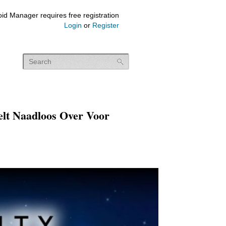
id Manager requires free registration
Login
or
Register
elt Naadloos Over Voor