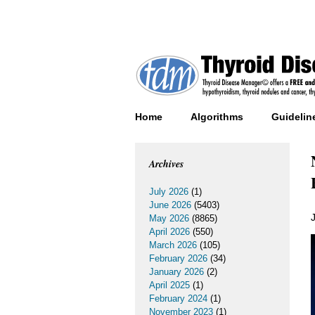
Home
Algorithms
Guidelin
Archives
July 2026
(1)
June 2026
(5403)
May 2026
(8865)
April 2026
(550)
March 2026
(105)
February 2026
(34)
January 2026
(2)
April 2025
(1)
February 2024
(1)
November 2023
(1)