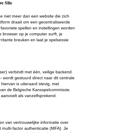
e Site
ze niet meer dan een website die zich
atform draait om een gecentraliseerde
e favoriete spellen en instellingen worden
e browser op je computer surft, je
rritante breuken en laat je spelsessie
ser) verbindt met één, veilige backend.
– wordt gestuurd direct naar dit centrale
hiervan is uiteraard stevig, met
s van de Belgische Kansspelcommissie.
r aanvoelt als vanzelfsprekend.
n van vertrouwelijke informatie over
 multi-factor authenticatie (MFA). Je