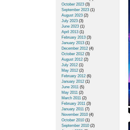
October 2023
(3)
September 2023
(1)
August 2023
(2)
July 2023
(3)
June 2023
(1)
April 2013
(1)
February 2013
(3)
January 2013
(1)
December 2012
(4)
October 2012
(3)
August 2012
(2)
July 2012
(1)
May 2012
(2)
February 2012
(6)
January 2012
(1)
June 2011
(5)
May 2011
(2)
March 2011
(2)
February 2011
(3)
January 2011
(7)
November 2010
(4)
October 2010
(1)
September 2010
(2)