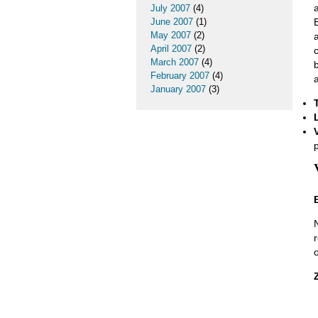
July 2007
(4)
June 2007
(1)
May 2007
(2)
April 2007
(2)
March 2007
(4)
February 2007
(4)
January 2007
(3)