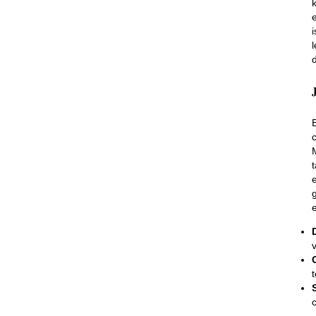
d
e
t