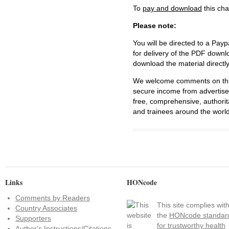
To
pay and download
this cha
Please note:
You will be directed to a Payp
for delivery of the PDF downl
download the material directl
We welcome comments on this 
secure income from advertisem
free, comprehensive, authorit
and trainees around the world
Links
HONcode
Comments by Readers
This site complies wit
Country Associates
the
HONcode standar
Supporters
for trustworthy health
Author's Instructions/Citations