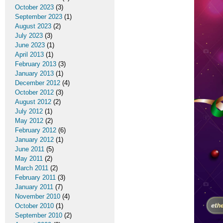
October 2023
(3)
September 2023
(1)
August 2023
(2)
July 2023
(3)
June 2023
(1)
April 2013
(1)
February 2013
(3)
January 2013
(1)
December 2012
(4)
October 2012
(3)
August 2012
(2)
July 2012
(1)
May 2012
(2)
February 2012
(6)
January 2012
(1)
June 2011
(5)
May 2011
(2)
March 2011
(2)
February 2011
(3)
January 2011
(7)
November 2010
(4)
October 2010
(1)
September 2010
(2)