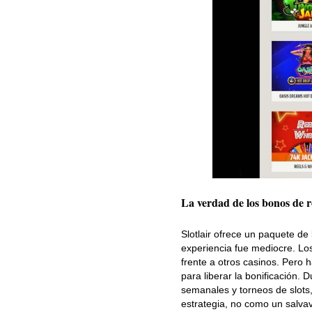
La verdad de los bonos de r
Slotlair ofrece un paquete de
experiencia fue mediocre. Los
frente a otros casinos. Pero
para liberar la bonificación
semanales y torneos de slot
estrategia, no como un salvavid