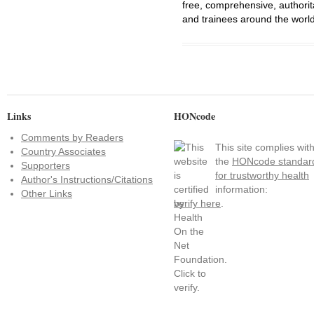
free, comprehensive, authorit
and trainees around the world
Links
HONcode
Comments by Readers
This site complies wit
Country Associates
the
HONcode standar
Supporters
for trustworthy health
Author's Instructions/Citations
information:
Other Links
verify here
.