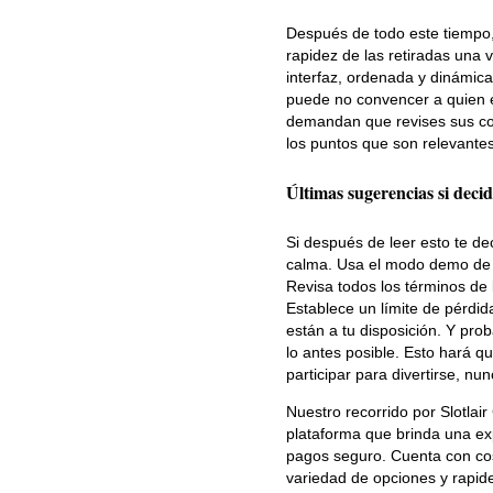
Después de todo este tiempo,
rapidez de las retiradas una 
interfaz, ordenada y dinámica
puede no convencer a quien e
demandan que revises sus con
los puntos que son relevantes
Últimas sugerencias si decid
Si después de leer esto te dec
calma. Usa el modo demo de l
Revisa todos los términos de
Establece un límite de pérdi
están a tu disposición. Y pro
lo antes posible. Esto hará q
participar para divertirse, n
Nuestro recorrido por Slotlai
plataforma que brinda una exp
pagos seguro. Cuenta con cos
variedad de opciones y rapid