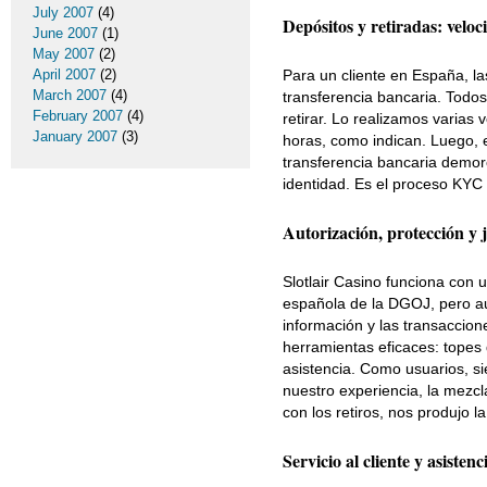
July 2007
(4)
Depósitos y retiradas: velo
June 2007
(1)
May 2007
(2)
Para un cliente en España, la
April 2007
(2)
March 2007
(4)
transferencia bancaria. Todos
February 2007
(4)
retirar. Lo realizamos varias
January 2007
(3)
horas, como indican. Luego, e
transferencia bancaria demoró
identidad. Es el proceso KYC c
Autorización, protección y 
Slotlair Casino funciona con
española de la DGOJ, pero au
información y las transaccion
herramientas eficaces: topes
asistencia. Como usuarios, si
nuestro experiencia, la mezcla
con los retiros, nos produjo l
Servicio al cliente y asisten