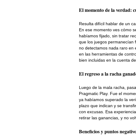
El momento de la verdad: c
Resulta difícil hablar de un ca
En ese momento ves cómo se 
habíamos fijado, sin tratar re
que los juegos permanecían f
no detectamos nada raro en e
en las herramientas de control
bien incluidas en la cuenta de
El regreso a la racha ganado
Luego de la mala racha, pasa
Pragmatic Play. Fue el moment
ya habíamos superado la verif
plazo que indican y se transfi
con excusas. Esa experiencia 
retirar las ganancias, y no vo
Beneficios y puntos negativ