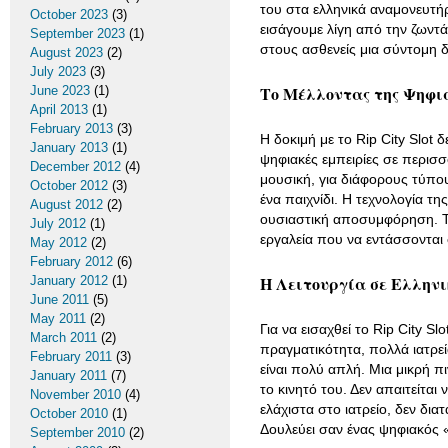
του στα ελληνικά αναμονευτήρι
October 2023
(3)
εισάγουμε λίγη από την ζωντ
September 2023
(1)
στους ασθενείς μια σύντομη δ
August 2023
(2)
July 2023
(3)
Το Μέλλοντας της Ψηφι
June 2023
(1)
April 2013
(1)
February 2013
(3)
Η δοκιμή με το Rip City Slot
January 2013
(1)
ψηφιακές εμπειρίες σε περισσ
December 2012
(4)
μουσική, για διάφορους τύπο
October 2012
(3)
ένα παιχνίδι. Η τεχνολογία τ
August 2012
(2)
ουσιαστική αποσυμφόρηση. Το
July 2012
(1)
εργαλεία που να εντάσσονται
May 2012
(2)
February 2012
(6)
Η Λειτουργία σε Ελλην
January 2012
(1)
June 2011
(5)
May 2011
(2)
Για να εισαχθεί το Rip City Sl
March 2011
(2)
πραγματικότητα, πολλά ιατρε
February 2011
(3)
είναι πολύ απλή. Μια μικρή π
January 2011
(7)
το κινητό του. Δεν απαιτείται 
November 2010
(4)
ελάχιστα στο ιατρείο, δεν δι
October 2010
(1)
Δουλεύει σαν ένας ψηφιακός 
September 2010
(2)