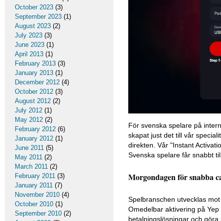
October 2023
(3)
September 2023
(1)
August 2023
(2)
July 2023
(3)
June 2023
(1)
April 2013
(1)
February 2013
(3)
January 2013
(1)
December 2012
(4)
October 2012
(3)
August 2012
(2)
July 2012
(1)
May 2012
(2)
För svenska spelare på intern
February 2012
(6)
skapat just det till vår specia
January 2012
(1)
direkten. Vår "Instant Activati
June 2011
(5)
Svenska spelare får snabbt til
May 2011
(2)
March 2011
(2)
Morgondagen för snabba ca
February 2011
(3)
January 2011
(7)
November 2010
(4)
Spelbranschen utvecklas mot 
October 2010
(1)
Omedelbar aktivering på Yep Ca
September 2010
(2)
betalningslösningar och göra 