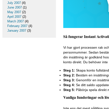
July 2007
(4)
June 2007
(1)
May 2007
(2)
April 2007
(2)
March 2007
(4)
February 2007
(4)
January 2007
(3)
Så fungerar Instant Activa
Vi har gjort processen rak oc
personnummer. Sedan bestämm
din insättning är godkänd hos
konto direkt. Du behöver inte 
Steg 1:
Skapa konto fullstän
Steg 2:
Bestäm en insättnings
Steg 3:
Genomför en insättni
Steg 4:
Se ditt saldo uppdate
Steg 5:
Påbörja spela direkt m
Vanliga funderingar och lös
Inte ens det mest pålitliga s