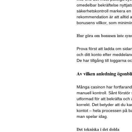
omedelbar bekräftelse nyttjat
säkerhetskontroll markera en t
rekommendation är att alltid an
bonusens villkor, som minimii
Hur göra om bonusen inte syns
Prova först att ladda om sidan
och ditt konto efter meddeland
De har tillgång till loggarna o
Av vilken anledning ögonbli
Många casinon har fortfarande
manuell kontroll. Sånt förstör
utformad för att bekräfta och 
korrekt. Det betyder att du k
kontot – hela processen på b
man spelar idag.
Det tekniska i det dolda