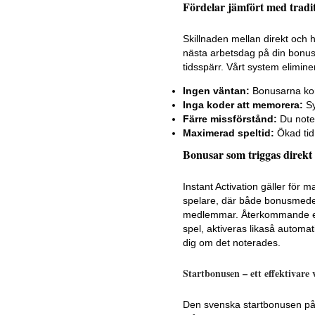
Fördelar jämfört med tradit
Skillnaden mellan direkt och h
nästa arbetsdag på din bonus
tidsspärr. Vårt system elimin
Ingen väntan:
Bonusarna ko
Inga koder att memorera:
Sy
Färre missförstånd:
Du noter
Maximerad speltid:
Ökad tid 
Bonusar som triggas direkt
Instant Activation gäller för 
spelare, där både bonusmedel 
medlemmar. Återkommande erb
spel, aktiveras likaså automat
dig om det noterades.
Startbonusen – ett effektivare
Den svenska startbonusen på Ye