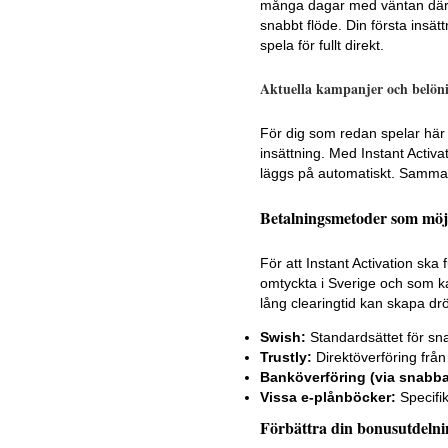
många dagar med väntan däre
snabbt flöde. Din första insä
spela för fullt direkt.
Aktuella kampanjer och belön
För dig som redan spelar här 
insättning. Med Instant Activ
läggs på automatiskt. Samma sa
Betalningsmetoder som möjl
För att Instant Activation ska
omtyckta i Sverige och som k
lång clearingtid kan skapa dr
Swish:
Standardsättet för sn
Trustly:
Direktöverföring frå
Banköverföring (via snabba 
Vissa e-plånböcker:
Specifik
Förbättra din bonusutdelni