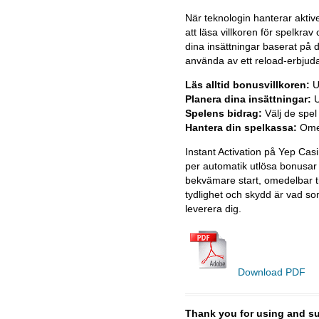
När teknologin hanterar aktiv
att läsa villkoren för spelkr
dina insättningar baserat på 
använda av ett reload-erbjudan
Läs alltid bonusvillkoren:
Un
Planera dina insättningar:
U
Spelens bidrag:
Välj de spel
Hantera din spelkassa:
Omed
Instant Activation på Yep Casi
per automatik utlösa bonusar s
bekvämare start, omedelbar til
tydlighet och skydd är vad som
leverera dig.
Download PDF
Thank you for using and