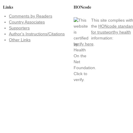
Links
HONcode
Comments by Readers
This site complies wit
Country Associates
the
HONcode standar
Supporters
for trustworthy health
Author's Instructions/Citations
information:
Other Links
verify here
.