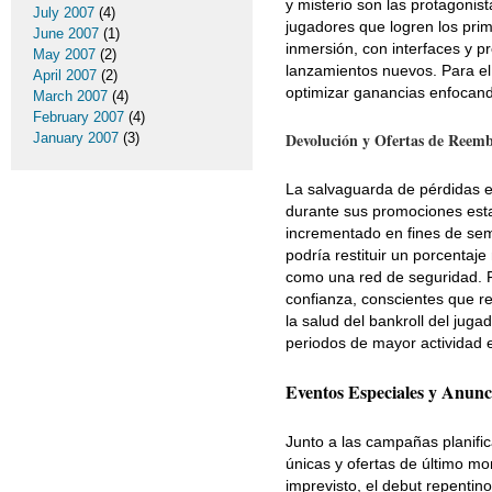
y misterio son las protagonis
July 2007
(4)
jugadores que logren los pri
June 2007
(1)
inmersión, con interfaces y 
May 2007
(2)
lanzamientos nuevos. Para el
April 2007
(2)
optimizar ganancias enfocand
March 2007
(4)
February 2007
(4)
Devolución y Ofertas de Reem
January 2007
(3)
La salvaguarda de pérdidas es
durante sus promociones esta
incrementado en fines de sem
podría restituir un porcenta
como una red de seguridad. F
confianza, conscientes que r
la salud del bankroll del ju
periodos de mayor actividad e
Eventos Especiales y Anunc
Junto a las campañas planif
únicas y ofertas de último m
imprevisto, el debut repenti