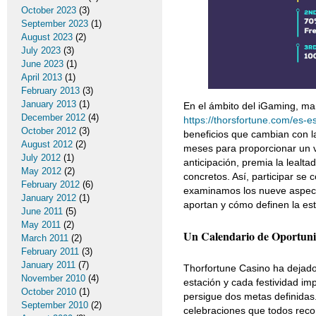
October 2023
(3)
September 2023
(1)
August 2023
(2)
July 2023
(3)
June 2023
(1)
April 2013
(1)
February 2013
(3)
January 2013
(1)
En el ámbito del iGaming, man
December 2012
(4)
https://thorsfortune.com/es-es
October 2012
(3)
beneficios que cambian con la
August 2012
(2)
meses para proporcionar un v
July 2012
(1)
anticipación, premia la leal
May 2012
(2)
concretos. Así, participar se 
February 2012
(6)
examinamos los nueve aspect
January 2012
(1)
aportan y cómo definen la est
June 2011
(5)
May 2011
(2)
Un Calendario de Oportunid
March 2011
(2)
February 2011
(3)
January 2011
(7)
Thorfortune Casino ha dejado
November 2010
(4)
estación y cada festividad im
October 2010
(1)
persigue dos metas definidas
September 2010
(2)
celebraciones que todos reco