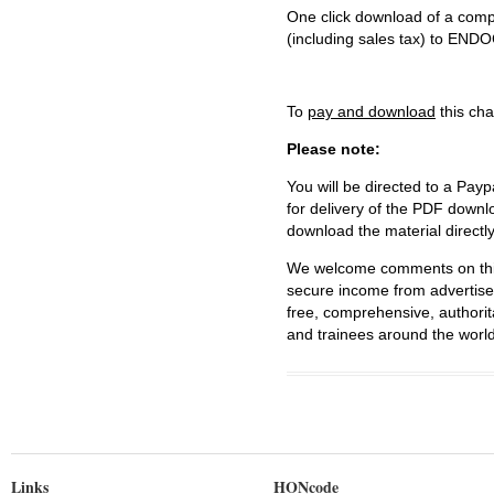
One click download of a compl
(including sales tax) to 
To
pay and download
this cha
Please note:
You will be directed to a Payp
for delivery of the PDF downl
download the material directl
We welcome comments on this 
secure income from advertisem
free, comprehensive, authorit
and trainees around the world
Links
HONcode