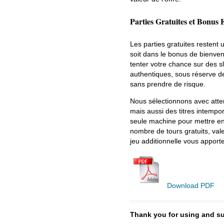
Parties Gratuites et Bonus 
Les parties gratuites resten
soit dans le bonus de bienve
tenter votre chance sur des s
authentiques, sous réserve de
sans prendre de risque.
Nous sélectionnons avec atten
mais aussi des titres intempo
seule machine pour mettre en
nombre de tours gratuits, val
jeu additionnelle vous apporte
Download PDF
Thank you for using and