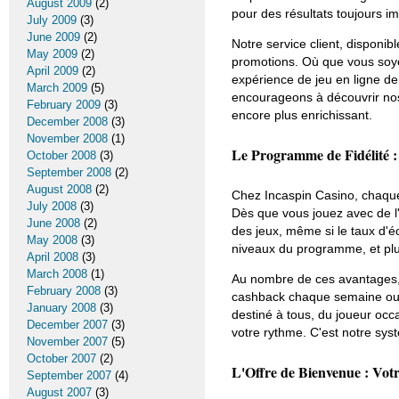
August 2009
(2)
pour des résultats toujours im
July 2009
(3)
June 2009
(2)
Notre service client, disponib
May 2009
(2)
promotions. Où que vous soye
April 2009
(2)
expérience de jeu en ligne de
March 2009
(5)
encourageons à découvrir nos 
February 2009
(3)
encore plus enrichissant.
December 2008
(3)
November 2008
(1)
Le Programme de Fidélité 
October 2008
(3)
September 2008
(2)
August 2008
(2)
Chez Incaspin Casino, chaque
July 2008
(3)
Dès que vous jouez avec de l'
June 2008
(2)
des jeux, même si le taux d'é
May 2008
(3)
niveaux du programme, et plus
April 2008
(3)
March 2008
(1)
Au nombre de ces avantages, 
February 2008
(3)
cashback chaque semaine ou c
January 2008
(3)
destiné à tous, du joueur oc
December 2007
(3)
votre rythme. C'est notre sy
November 2007
(5)
October 2007
(2)
L'Offre de Bienvenue : Vot
September 2007
(4)
August 2007
(3)