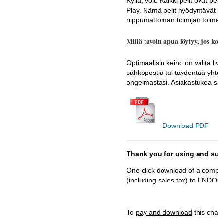
Kyllä, voit. Kaikki pelit ovat p
Play. Nämä pelit hyödyntävät 
riippumattoman toimijan toime
Millä tavoin apua löytyy, jos k
Optimaalisin keino on valita li
sähköpostia tai täydentää yh
ongelmastasi. Asiakastukea sa
Download PDF
Thank you for using and
One click download of a compl
(including sales tax) to 
To
pay and download
this cha