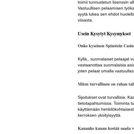
toimii tunnustetun lisenssin a
Vastuullisen pelaamisen työka
syytä lukea sen ehdot huolella
viisasta.
Usein Kysytyt Kysymykset
Onko kyseinen Spinstein Casino 
Kyllä,, suomalaiset pelaajat v
vastaanottaa suomalaisia asia
joten pelaat omalla vastuulla
Miten turvallinen on rahan tal
Sijoitukset ovat turvallisia. 
tietotapahtumissa. Toiminta 
käyttämään henkilökohtaisest
kerroksen yksityisyyttä.
Kauanko kauan kestää saada vo