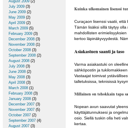
August 2009
(2)
July 2009
(3)
Kuinka ulkomainen lisenssi tu
June 2009
(2)
May 2009
(2)
Curaçaon lisenssi vaatii, ett
April 2009
(2)
Tämän lisäksi sillä täytyy olla
March 2009
(5)
mahdollisten erimielisyyksien 
February 2009
(3)
kertoo läpinäkyvyydestä. Nämä 
December 2008
(3)
November 2008
(1)
October 2008
(3)
Asiakastuen saanti ja taso
September 2008
(2)
August 2008
(2)
Varma asiakastuki on oleelline
July 2008
(3)
sähköpostin ja tukilomakkeen 
June 2008
(2)
Vastaajat toimivat ystävällises
May 2008
(3)
talletuksissa, teknisissä kysy
April 2008
(3)
March 2008
(1)
Millainen on tehokkain tapa s
February 2008
(3)
January 2008
(3)
December 2007
(3)
Nopean avun saavutat yleensä
November 2007
(5)
käyttäjätunnuksesi ja ongelma
October 2007
(2)
osio. Siellä tuskin olla heti 
September 2007
(4)
kertaa.
August 2007
(3)