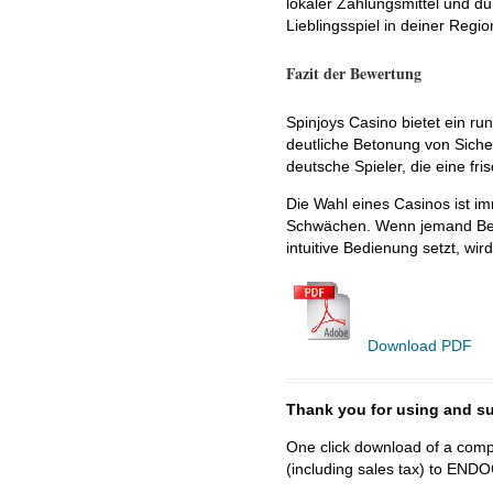
lokaler Zahlungsmittel und d
Lieblingsspiel in deiner Regio
Fazit der Bewertung
Spinjoys Casino bietet ein r
deutliche Betonung von Sicher
deutsche Spieler, die eine fri
Die Wahl eines Casinos ist i
Schwächen. Wenn jemand Bede
intuitive Bedienung setzt, wir
Download PDF
Thank you for using and
One click download of a compl
(including sales tax) to 