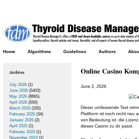
Home
Algorithms
Guidelines
Authors
Abou
Online Casino Komp
Archives
July 2026
(1)
June 2, 2026
June 2026
(5403)
May 2026
(8865)
April 2026
(550)
Dieser umfassende Test nimm
March 2026
(105)
Plattform ist noch recht neu 
February 2026
(34)
von Bedeutung ist: die Lizen
January 2026
(2)
April 2025
(1)
dieses Casino zu dir passt.
February 2024
(1)
November 2023
(1)