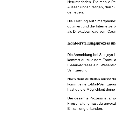
Herunterladen. Die mobile Pe
Auszahlungen tätigen, den Sup
genießen.
Die Leistung auf Smartphones
optimiert und die Internetverb
als Direktdownload vom Casin
Kontoerstellungsprozess u
Die Anmeldung bei Spinjoys i
kommst du zu einem Formular
E-Mail-Adresse ein. Wesentlic
Verifizierung.
Nach dem Ausfüllen musst d
kommt eine E-Mail-Verifizieru
hast du die Möglichkeit dei
Der gesamte Prozess ist anwen
Freischaltung hast du unverzü
Einzahlung erkunden.