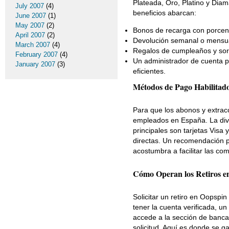
Plateada, Oro, Platino y Diam
July 2007
(4)
beneficios abarcan:
June 2007
(1)
May 2007
(2)
Bonos de recarga con porcent
April 2007
(2)
Devolución semanal o mensua
March 2007
(4)
Regalos de cumpleaños y sor
February 2007
(4)
Un administrador de cuenta pe
January 2007
(3)
eficientes.
Métodos de Pago Habilitado
Para que los abonos y extrac
empleados en España. La diver
principales son tarjetas Visa y
directas. Un recomendación pr
acostumbra a facilitar las co
Cómo Operan los Retiros e
Solicitar un retiro en Oopspi
tener la cuenta verificada, un
accede a la sección de banca, 
solicitud. Aquí es donde se 