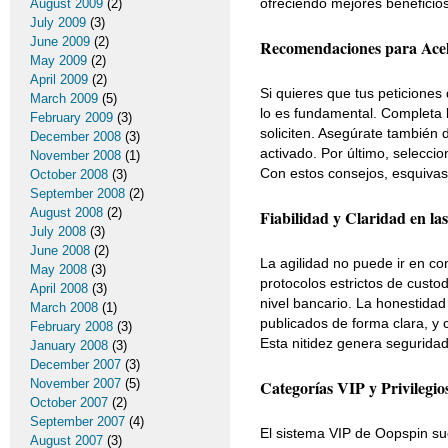
ofreciendo mejores beneficio
August 2009
(2)
July 2009
(3)
June 2009
(2)
Recomendaciones para Acel
May 2009
(2)
April 2009
(2)
Si quieres que tus peticiones 
March 2009
(5)
lo es fundamental. Completa l
February 2009
(3)
soliciten. Asegúrate también
December 2008
(3)
activado. Por último, seleccio
November 2008
(1)
Con estos consejos, esquivas
October 2008
(3)
September 2008
(2)
August 2008
(2)
Fiabilidad y Claridad en la
July 2008
(3)
June 2008
(2)
La agilidad no puede ir en co
May 2008
(3)
protocolos estrictos de custo
April 2008
(3)
nivel bancario. La honestidad
March 2008
(1)
publicados de forma clara, y c
February 2008
(3)
Esta nitidez genera seguridad
January 2008
(3)
December 2007
(3)
Categorías VIP y Privilegio
November 2007
(5)
October 2007
(2)
September 2007
(4)
El sistema VIP de Oopspin su
August 2007
(3)