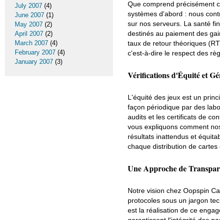
Que comprend précisément ce 
July 2007
(4)
systèmes d'abord : nous contr
June 2007
(1)
sur nos serveurs. La santé fi
May 2007
(2)
destinés au paiement des gains
April 2007
(2)
taux de retour théoriques (RT
March 2007
(4)
February 2007
(4)
c'est-à-dire le respect des 
January 2007
(3)
Vérifications d'Équité et G
L'équité des jeux est un princ
façon périodique par des la
audits et les certificats de 
vous expliquons comment nos 
résultats inattendus et équit
chaque distribution de cartes 
Une Approche de Transpar
Notre vision chez Oopspin Ca
protocoles sous un jargon tec
est la réalisation de ce en
garantissent l'intégrité des pa