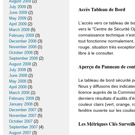
August 2009
(2)
July 2009
(3)
Accès Tableau de Bord
June 2009
(2)
May 2009
(2)
L'accès vers ce tableau de bo
April 2009
(2)
vers le "Centre de Sécurité 
March 2009
(5)
connaissance technique n'est n
February 2009
(3)
tout fonctionne normalement,
December 2008
(3)
rouge, situation très exceptio
November 2008
(1)
October 2008
(3)
libre à le consulter.
September 2008
(2)
August 2008
(2)
Aperçu du Panneau de contr
July 2008
(3)
June 2008
(2)
Le tableau de bord sécurité po
May 2008
(3)
Nous y diffusons des indicateu
April 2008
(3)
licence auprès de la Commissi
March 2008
(1)
derniers résultats d'audits d'é
February 2008
(3)
couleur clairs (vert, orange
January 2008
(3)
December 2007
(3)
fenêtre ouverte sur les couliss
November 2007
(5)
October 2007
(2)
Les Métriques Clés Surveil
September 2007
(4)
August 2007
(3)