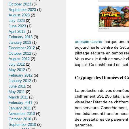
October 2023
(3)
September 2023
(1)
August 2023
(2)
July 2023
(3)
June 2023
(1)
April 2013
(1)
February 2013
(3)
oopspin casino
marque une nou
January 2013
(1)
aujourd'hui le Centre de Séc
December 2012
(4)
pilotage sécurité en temps réel
October 2012
(3)
Vous avez le droit de savoir
August 2012
(2)
capital. Ce dashboard est cet 
July 2012
(1)
May 2012
(2)
February 2012
(6)
Cryptage des Données et Ga
January 2012
(1)
June 2011
(5)
La protection de vos données 
May 2011
(2)
chiffrement SSL 256 bits, la 
March 2011
(2)
visualiser l'état de ce chiffr
February 2011
(3)
nos serveurs. Concrètement, v
January 2011
(7)
immédiatement transformées e
November 2010
(4)
des prestataires de paiement
October 2010
(1)
September 2010
(2)
garanties.