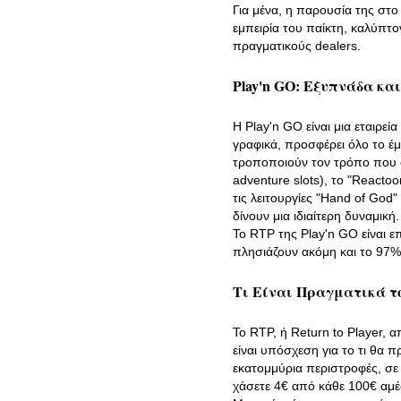
Για μένα, η παρουσία της στο
εμπειρία του παίκτη, καλύπτο
πραγματικούς dealers.
Play'n GO: Εξυπνάδα κα
Η Play'n GO είναι μια εταιρε
γραφικά, προσφέρει όλο το έμ
τροποποιούν τον τρόπο που σ
adventure slots), το "Reacto
τις λειτουργίες "Hand of God
δίνουν μια ιδιαίτερη δυναμική
Το RTP της Play'n GO είναι ε
πλησιάζουν ακόμη και το 97%.
Τι Είναι Πραγματικά τ
Το RTP, ή Return to Player, α
είναι υπόσχεση για το τι θα 
εκατομμύρια περιστροφές, σε 
χάσετε 4€ από κάθε 100€ αμέ