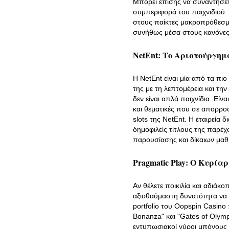
Μπορεί επίσης να συναντήσετ
συμπεριφορά του παιχνιδιού. 
στους παίκτες μακροπρόθεσμα.
συνήθως μέσα στους κανόνες 
NetEnt: Το Αριστούργημ
Η NetEnt είναι μία από τα πι
της με τη λεπτομέρεια και την 
δεν είναι απλά παιχνίδια. Είν
και θεματικές που σε απορρο
slots της NetEnt. Η εταιρεί
δημοφιλείς τίτλους της παρέχ
παρουσίασης και δίκαιων μαθη
Pragmatic Play: Ο Κυρία
Αν θέλετε ποικιλία και αδιάκο
αξιοθαύμαστη δυνατότητα να κ
portfolio του Oopspin Casi
Bonanza" και "Gates of Olymp
εντυπωσιακοί γύροι μπόνους 