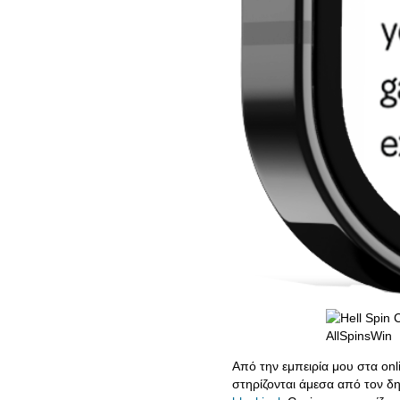
Από την εμπειρία μου στα onl
στηρίζονται άμεσα από τον δη