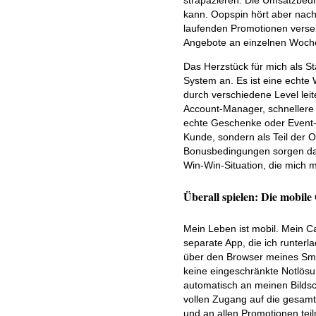
kann. Oopspin hört aber nach 
laufenden Promotionen verseh
Angebote an einzelnen Woch
Das Herzstück für mich als St
System an. Es ist eine echte
durch verschiedene Level lei
Account-Manager, schnellere
echte Geschenke oder Event-E
Kunde, sondern als Teil der 
Bonusbedingungen sorgen dafür
Win-Win-Situation, die mich m
Überall spielen: Die mobil
Mein Leben ist mobil. Mein Ca
separate App, die ich runterl
über den Browser meines Smar
keine eingeschränkte Notlösung
automatisch an meinen Bildsch
vollen Zugang auf die gesamt
und an allen Promotionen tei