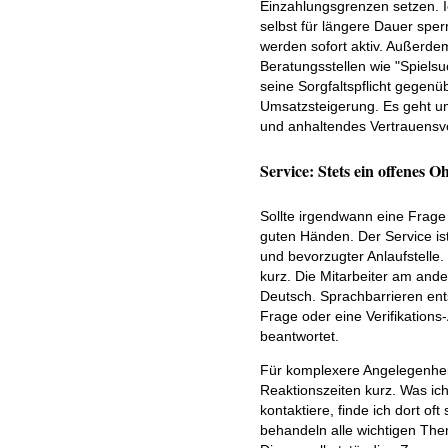
Einzahlungsgrenzen setzen. Ic
selbst für längere Dauer spe
werden sofort aktiv. Außerde
Beratungsstellen wie "Spielsu
seine Sorgfaltspflicht gegenü
Umsatzsteigerung. Es geht um
und anhaltendes Vertrauensve
Service: Stets ein offenes O
Sollte irgendwann eine Frage
guten Händen. Der Service ist 
und bevorzugter Anlaufstelle.
kurz. Die Mitarbeiter am ande
Deutsch. Sprachbarrieren ents
Frage oder eine Verifikation
beantwortet.
Für komplexere Angelegenheit
Reaktionszeiten kurz. Was ic
kontaktiere, finde ich dort of
behandeln alle wichtigen Th