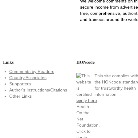
We welcome comments on this 
secure income from advertisem
free, comprehensive, authorit
and trainees around the world
Links
HONcode
Comments by Readers
This site complies wit
Country Associates
the
HONcode standar
Supporters
for trustworthy health
Author's Instructions/Citations
information:
Other Links
verify here
.