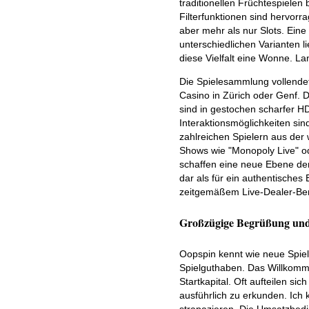
traditionellen Früchtespielen 
Filterfunktionen sind hervor
aber mehr als nur Slots. Eine
unterschiedlichen Varianten li
diese Vielfalt eine Wonne. Lang
Die Spielesammlung vollendet 
Casino in Zürich oder Genf. 
sind in gestochen scharfer HD
Interaktionsmöglichkeiten sin
zahlreichen Spielern aus der
Shows wie "Monopoly Live" o
schaffen eine neue Ebene der
dar als für ein authentische
zeitgemäßem Live-Dealer-Bere
Großzügige Begrüßung und 
Oopspin kennt wie neue Spie
Spielguthaben. Das Willkommen
Startkapital. Oft aufteilen si
ausführlich zu erkunden. Ich
strapazieren. Die Umsatzbedin