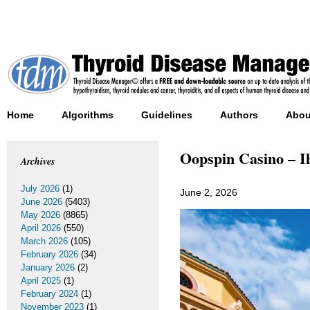
Home
Algorithms
Guidelines
Authors
Abou
Oopspin Casino – Ih
Archives
July 2026
(1)
June 2, 2026
June 2026
(5403)
May 2026
(8865)
April 2026
(550)
March 2026
(105)
February 2026
(34)
January 2026
(2)
April 2025
(1)
February 2024
(1)
November 2023
(1)