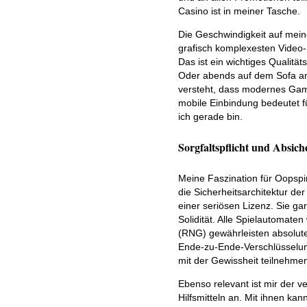
Casino ist in meiner Tasche.
Die Geschwindigkeit auf meine
grafisch komplexesten Video-
Das ist ein wichtiges Qualitä
Oder abends auf dem Sofa an 
versteht, dass modernes Gaming
mobile Einbindung bedeutet f
ich gerade bin.
Sorgfaltspflicht und Absic
Meine Faszination für Oopspin
die Sicherheitsarchitektur der
einer seriösen Lizenz. Sie ga
Solidität. Alle Spielautomate
(RNG) gewährleisten absolute
Ende-zu-Ende-Verschlüsselung
mit der Gewissheit teilnehme
Ebenso relevant ist mir der v
Hilfsmitteln an. Mit ihnen kann