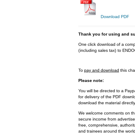
Download PDF
Thank you for using and
One click download of a compl
(including sales tax) to 
To
pay and download
this cha
Please note:
You will be directed to a Payp
for delivery of the PDF downl
download the material directl
We welcome comments on this 
secure income from advertisem
free, comprehensive, authorit
and trainees around the world