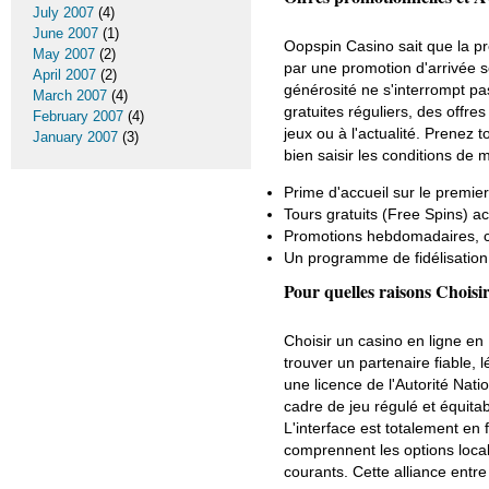
July 2007
(4)
June 2007
(1)
Oopspin Casino sait que la p
May 2007
(2)
par une promotion d'arrivée so
April 2007
(2)
générosité ne s'interrompt pas 
March 2007
(4)
gratuites réguliers, des offr
February 2007
(4)
jeux ou à l'actualité. Prenez
January 2007
(3)
bien saisir les conditions de m
Prime d'accueil sur le premi
Tours gratuits (Free Spins) a
Promotions hebdomadaires, c
Un programme de fidélisation 
Pour quelles raisons Chois
Choisir un casino en ligne en
trouver un partenaire fiable,
une licence de l'Autorité Natio
cadre de jeu régulé et équita
L'interface est totalement en
comprennent les options local
courants. Cette alliance entre 