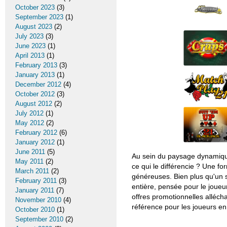
October 2023
(3)
September 2023
(1)
August 2023
(2)
July 2023
(3)
June 2023
(1)
April 2013
(1)
February 2013
(3)
January 2013
(1)
December 2012
(4)
October 2012
(3)
August 2012
(2)
July 2012
(1)
May 2012
(2)
February 2012
(6)
January 2012
(1)
June 2011
(5)
Au sein du paysage dynamique
May 2011
(2)
ce qui le différencie ? Une fo
March 2011
(2)
généreuses. Bien plus qu'un s
February 2011
(3)
entière, pensée pour le joue
January 2011
(7)
offres promotionnelles allécha
November 2010
(4)
référence pour les joueurs e
October 2010
(1)
September 2010
(2)