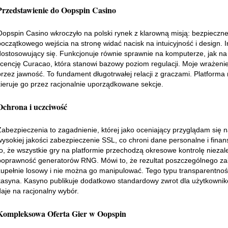
Przedstawienie do Oopspin Casino
Oopspin Casino wkroczyło na polski rynek z klarowną misją: bezpiecznej
początkowego wejścia na stronę widać nacisk na intuicyjność i design. Int
dostosowujący się. Funkcjonuje równie sprawnie na komputerze, jak na t
licencję Curacao, która stanowi bazowy poziom regulacji. Moje wrażenie
przez jawność. To fundament długotrwałej relacji z graczami. Platforma
kieruje go przez racjonalnie uporządkowane sekcje.
Ochrona i uczciwość
Zabezpieczenia to zagadnienie, której jako oceniający przyglądam się n
wysokiej jakości zabezpieczenie SSL, co chroni dane personalne i finan
to, że wszystkie gry na platformie przechodzą okresowe kontrolę niezal
poprawność generatorów RNG. Mówi to, że rezultat poszczególnego zakrę
zupełnie losowy i nie można go manipulować. Tego typu transparentność 
kasyna. Kasyno publikuje dodatkowo standardowy zwrot dla użytkownik
daje na racjonalny wybór.
Kompleksowa Oferta Gier w Oopspin