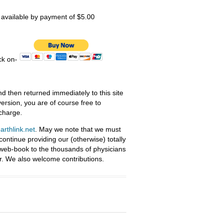
s available by payment of $5.00
ick on-
nd then returned immediately to this site
ersion, you are of course free to
 charge.
rthlink.net
. May we note that we must
ntinue providing our (otherwise) totally
 web-book to the thousands of physicians
r. We also welcome contributions.