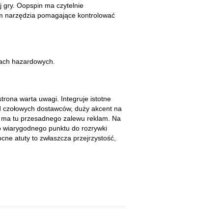
j gry. Oopspin ma czytelnie
m narzędzia pomagające kontrolować
iach hazardowych.
trona warta uwagi. Integruje istotne
od czołowych dostawców, duży akcent na
e ma tu przesadnego zalewu reklam. Na
go wiarygodnego punktu do rozrywki
cne atuty to zwłaszcza przejrzystość,