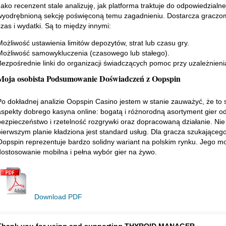
Jako recenzent stale analizuję, jak platforma traktuje do odpowiedzialne
wyodrębnioną sekcję poświęconą temu zagadnieniu. Dostarcza graczo
czas i wydatki. Są to między innymi:
Możliwość ustawienia limitów depozytów, strat lub czasu gry.
Możliwość samowykluczenia (czasowego lub stałego).
Bezpośrednie linki do organizacji świadczących pomoc przy uzależnien
Moja osobista Podsumowanie Doświadczeń z Oopspin
Po dokładnej analizie Oopspin Casino jestem w stanie zauważyć, że to s
aspekty dobrego kasyna online: bogatą i różnorodną asortyment gier 
bezpieczeństwo i rzetelność rozgrywki oraz dopracowaną działanie. Ni
pierwszym planie kładziona jest standard usług. Dla gracza szukające
Oopspin reprezentuje bardzo solidny wariant na polskim rynku. Jego mo
dostosowanie mobilna i pełna wybór gier na żywo.
Download PDF