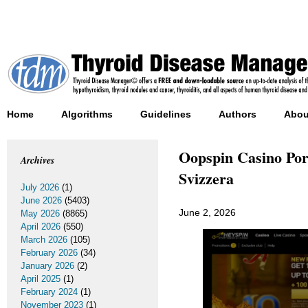
Home
Algorithms
Guidelines
Authors
Abou
Oopspin Casino Por
Archives
Svizzera
July 2026
(1)
June 2026
(5403)
June 2, 2026
May 2026
(8865)
April 2026
(550)
March 2026
(105)
February 2026
(34)
January 2026
(2)
April 2025
(1)
February 2024
(1)
November 2023
(1)