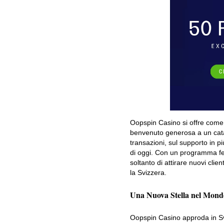
Oopspin Casino si offre come 
benvenuto generosa a un catalo
transazioni, sul supporto in p
di oggi. Con un programma fe
soltanto di attirare nuovi cli
la Svizzera.
Una Nuova Stella nel Mondo
Oopspin Casino approda in Svi