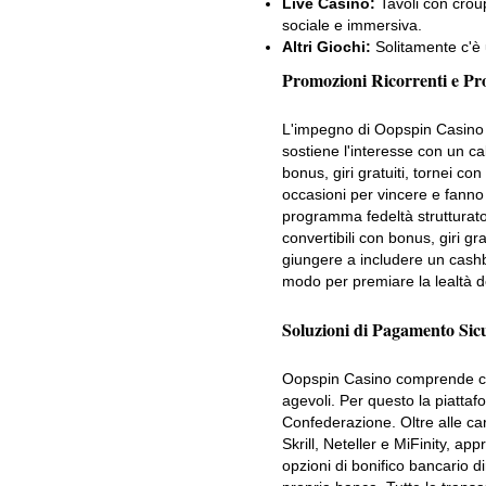
Live Casino:
Tavoli con croup
sociale e immersiva.
Altri Giochi:
Solitamente c'è u
Promozioni Ricorrenti e P
L'impegno di Oopspin Casino v
sostiene l'interesse con un ca
bonus, giri gratuiti, tornei c
occasioni per vincere e fanno
programma fedeltà strutturato 
convertibili con bonus, giri gr
giungere a includere un cashb
modo per premiare la lealtà dei
Soluzioni di Pagamento Sicur
Oopspin Casino comprende che 
agevoli. Per questo la piattaf
Confederazione. Oltre alle ca
Skrill, Neteller e MiFinity, ap
opzioni di bonifico bancario di