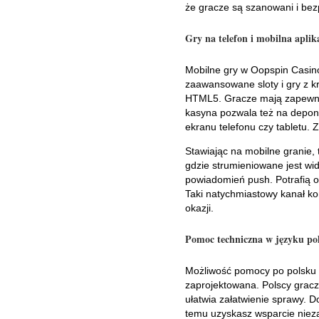
że gracze są szanowani i bez
Gry na telefon i mobilna aplik
Mobilne gry w Oopspin Casino
zaawansowane sloty i gry z k
HTML5. Gracze mają zapewnio
kasyna pozwala też na depono
ekranu telefonu czy tabletu.
Stawiając na mobilne granie,
gdzie strumieniowane jest wi
powiadomień push. Potrafią o
Taki natychmiastowy kanał ko
okazji.
Pomoc techniczna w języku po
Możliwość pomocy po polsku to
zaprojektowana. Polscy gracz
ułatwia załatwienie sprawy. 
temu uzyskasz wsparcie niezal