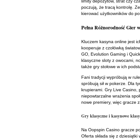
limity depozytów, strat czy c
poczują, że tracą kontrolę. Z
kierować użytkowników do pol
Pełna Różnorodność Gier 
Kluczem kasyna online jest i
kooperuje z czołówką świato
GO, Evolution Gaming i Quick
klasyczne sloty z owocami, n
także gry stołowe w ich pods
Fani tradycji wypróbują w rul
spróbują sił w pokerze. Dla 
krupierami. Gry Live Casino,
niepowtarzalne wrażenia społe
nowe premiery, więc gracze 
Gry klasyczne i kasynowe klasy
Na Oopspin Casino gracze poz
Oferta składa się z dziesiątk