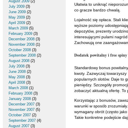
August 2009
(2)
Ułatwia to uniknąć nieporozu
July 2009
(3)
co gracze bardzo chwalą.
June 2009
(2)
May 2009
(2)
Lojalność się opłaca. Stali 
April 2009
(2)
wyższe poziomy udostępniają 
March 2009
(5)
depozytów, prezenty urodzino
February 2009
(3)
interesującymi pulami nagród
December 2008
(3)
Zachowują one zaangażowanie
November 2008
(1)
October 2008
(3)
Dodatek powitalny i free spiny
September 2008
(2)
August 2008
(2)
July 2008
(3)
Standardowy bonus powitalny
June 2008
(2)
kwoty. Zazwyczaj towarzyszy
May 2008
(3)
popularnych slotów. Daje to 
April 2008
(3)
pieniędzy. Szczegóły promocji
March 2008
(1)
zobaczyć aktualną ofertę. To 
February 2008
(3)
January 2008
(3)
Korzystając z bonusów, zaws
December 2007
(3)
warunki w sposób zrozumiały
November 2007
(5)
wymagany obrót (często jako w
October 2007
(2)
Takie konkretne podejście da
September 2007
(4)
August 2007
(3)