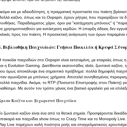
 Κρυφός Κίνδυνος: Όροι που Ακυρώνουν την Αδειοδότηση
Ακόμα και με αδειοδότηση, η πραγματική προστασία του παίκτη βρίσκε
Πολλά καζίνο, όπως και το Oopspin, έχουν ρήτρες που περιορίζουν τα 
συνθήκες. Παραδείγματος χάριν, όροι για "κατάχρηση μπόνους" ή "π
να χρησιμοποιηθούν για κατάσχεση κερδών. Η ύπαρξη άδειας δεν εγγυάται
φιλικές προς τον παίκτη. Η προσεκτική ανάγνωση των όρων παραμένει 
5. Βιβλιοθήκη Παιχνιδιών: Γνήσια Ποικιλία ή Κρυφά Σύνο
Η ποικιλία παιχνιδιών στο Oopspin είναι εκτεταμένη, με εταιρείες όπως 
και η Evolution Gaming. Διατίθενται εκατοντάδες slots, ζωντανό καζίνο, 
μου όμως αποκάλυψε ένα σημαντικό πρόβλημα: πολλά δημοφιλή παιχνίδια
όταν αγωνίζεσαι με μπόνους χρήματα. Αποτελεί συνηθισμένος περιορισμό
πολλά παιχνίδια. Ακόμα, το RTP (Ποσοστό Επιστροφής στον Παίκτη) για 
διαθέσιμο. Με αυτόν τον τρόπο χάνεις ένα βασικό εργαλείο για να επιλέξ
Άμεσο Καζίνο και Ξεχωριστά Παιχνίδια
Το ζωντανό καζίνο είναι ένα από τα θετικά σημεία. Προσφέρονται δεκάδε
μπακαρά και παιχνίδια show όπως το Crazy Time και το Monopoly Live.
Play Live παρέχουν καλή ποιότητα ροής και επαγγελματικούς κρουπιέρε