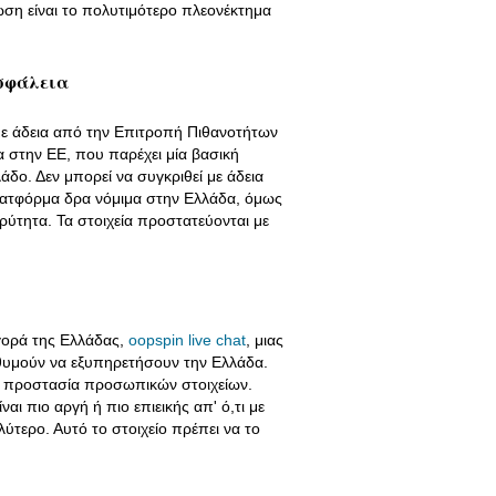
ώση είναι το πολυτιμότερο πλεονέκτημα
Ασφάλεια
 με άδεια από την Επιτροπή Πιθανοτήτων
 στην ΕΕ, που παρέχει μία βασική
άδο. Δεν μπορεί να συγκριθεί με άδεια
πλατφόρμα δρα νόμιμα στην Ελλάδα, όμως
ρύτητα. Τα στοιχεία προστατεύονται με
αγορά της Ελλάδας,
oopspin live chat
, μιας
πιθυμούν να εξυπηρετήσουν την Ελλάδα.
 και προστασία προσωπικών στοιχείων.
ι πιο αργή ή πιο επιεικής απ' ό,τι με
ύτερο. Αυτό το στοιχείο πρέπει να το