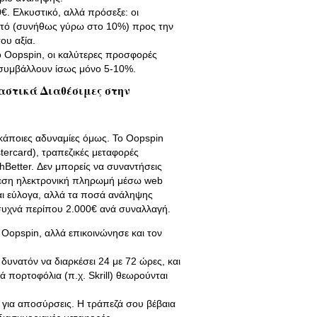
€. Ελκυστικό, αλλά πρόσεξε: οι
οστό (συνήθως γύρω στο 10%) προς την
ου αξία.
το Oopspin, οι καλύτερες προσφορές
κ συμβάλλουν ίσως μόνο 5-10%.
αστικά Διαθέσιμες στην
 κάποιες αδυναμίες όμως. Το Oopspin
tercard), τραπεζικές μεταφορές
hBetter. Δεν μπορείς να συναντήσεις
 άμεση ηλεκτρονική πληρωμή μέσω web
αι εύλογα, αλλά τα ποσά ανάληψης
 συχνά περίπου 2.000€ ανά συναλλαγή.
ο Oopspin, αλλά επικοινώνησε και τον
δυνατόν να διαρκέσει 24 με 72 ώρες, και
ά πορτοφόλια (π.χ. Skrill) θεωρούνται
να για αποσύρσεις. Η τράπεζά σου βέβαια