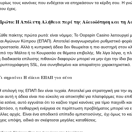
κυρίως τους κανόνες που ενδέχεται να επηρεάσουν τα κέρδη σου. Η γν
που έχεις.
Πρώτο: Η Απόλυτη Αλήθεια περί της Αδειοδότηση και τη 
Κάθε παίκτης πρώτα ρωτά: είναι νόμιμο; Το Oopspin Casino λειτουργεί
και Αγώνων Κύπρου (ΕΠΑΠ). Αποτελεί αναγνωρισμένο ρυθμιστικό φορέα
προστασία. Αλλά η κυπριακή άδεια δεν θεωρείται η πιο αυστηρή στον κλ
από την Μάλτα ή το Κουρασάο σε θέματα επιβολής. Με λίγα λόγια, η 
η διαδικασία επίλυσης πιθανών διαφορών μπορεί να μην έχει την ίδια βα
κρυπτογράφηση SSL, ένα συνηθισμένο και απαραίτητο χαρακτηριστικό.
Τι σημαίνει Η άδεια ΕΠΑΠ για σένα
Η επιλογή της ΕΠΑΠ δεν είναι τυχαία. Αποτελεί μια στρατηγική για την 
και αυτή η άδεια είναι πιο εύκολη να αποκτηθεί για πλατφόρμες που ε
Για εσένα, αυτό εγγυάται ότι το καζίνο τηρεί κανόνες για τίμιο παιχνίδι
Ωστόσο, η πειθαρχική ενέργεια σε περίπτωση προβλήματος μπορεί να είνα
άλλες αρχές. Είναι ένα αποδεκτό επίπεδο εμπιστοσύνης, όχι όμως το καλ
έχεις υπόψη, ειδικά αν σκέφτεσαι μεγάλες καταθέσεις.