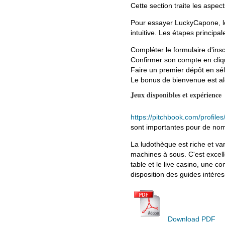
Cette section traite les aspec
Pour essayer LuckyCapone, le
intuitive. Les étapes principal
Compléter le formulaire d'insc
Confirmer son compte en cliqua
Faire un premier dépôt en sé
Le bonus de bienvenue est al
Jeux disponibles et expérience
https://pitchbook.com/profil
sont importantes pour de n
La ludothèque est riche et va
machines à sous. C'est excell
table et le live casino, une
disposition des guides intére
Download PDF