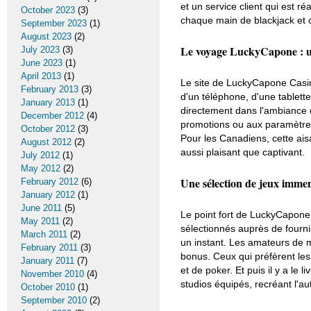
et un service client qui est ré
October 2023
(3)
chaque main de blackjack et 
September 2023
(1)
August 2023
(2)
Le voyage LuckyCapone : un
July 2023
(3)
June 2023
(1)
April 2013
(1)
Le site de LuckyCapone Casin
February 2013
(3)
d'un téléphone, d'une tablette
January 2013
(1)
directement dans l'ambiance d
December 2012
(4)
promotions ou aux paramètres 
October 2012
(3)
Pour les Canadiens, cette ais
August 2012
(2)
aussi plaisant que captivant.
July 2012
(1)
May 2012
(2)
Une sélection de jeux immen
February 2012
(6)
January 2012
(1)
June 2011
(5)
Le point fort de LuckyCapone C
May 2011
(2)
sélectionnés auprès de four
March 2011
(2)
un instant. Les amateurs de 
February 2011
(3)
bonus. Ceux qui préfèrent les
January 2011
(7)
et de poker. Et puis il y a le 
November 2010
(4)
studios équipés, recréant l'au
October 2010
(1)
September 2010
(2)