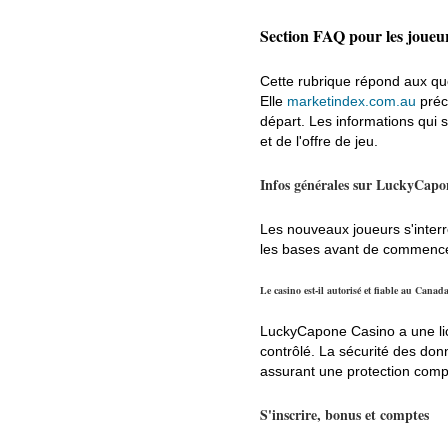
Section FAQ pour les joueu
Cette rubrique répond aux qu
Elle
marketindex.com.au
préc
départ. Les informations qui 
et de l'offre de jeu.
Infos générales sur LuckyCapo
Les nouveaux joueurs s'interrog
les bases avant de commence
Le casino est-il autorisé et fiable au Canad
LuckyCapone Casino a une lic
contrôlé. La sécurité des don
assurant une protection comp
S'inscrire, bonus et comptes