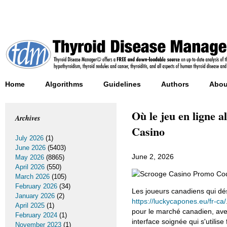
Home
Algorithms
Guidelines
Authors
Abou
Où le jeu en ligne 
Archives
Casino
July 2026
(1)
June 2026
(5403)
June 2, 2026
May 2026
(8865)
April 2026
(550)
March 2026
(105)
February 2026
(34)
Les joueurs canadiens qui dé
January 2026
(2)
https://luckycapones.eu/fr-ca/
April 2025
(1)
pour le marché canadien, ave
February 2024
(1)
interface soignée qui s'utili
November 2023
(1)