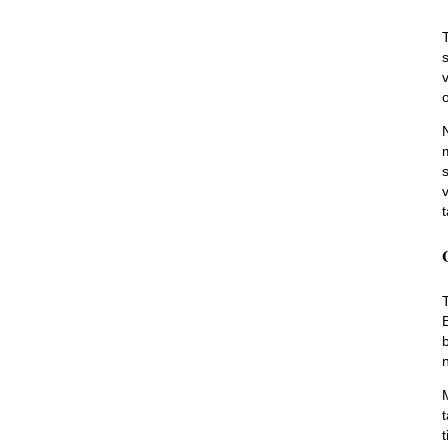
v
n
t
t