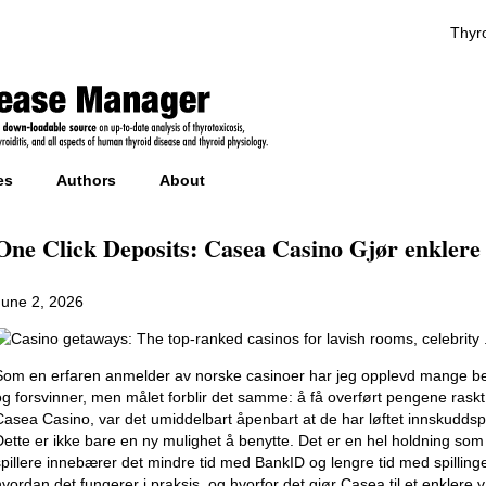
Thyro
es
Authors
About
One Click Deposits: Casea Casino Gjør enklere
June 2, 2026
Som en erfaren anmelder av norske casinoer har jeg opplevd mange b
og forsvinner, men målet forblir det samme: å få overført pengene raskt
Casea Casino, var det umiddelbart åpenbart at de har løftet innskudds
Dette er ikke bare en ny mulighet å benytte. Det er en hel holdning som p
spillere innebærer det mindre tid med BankID og lengre tid med spillin
hvordan det fungerer i praksis, og hvorfor det gjør Casea til et enklere v