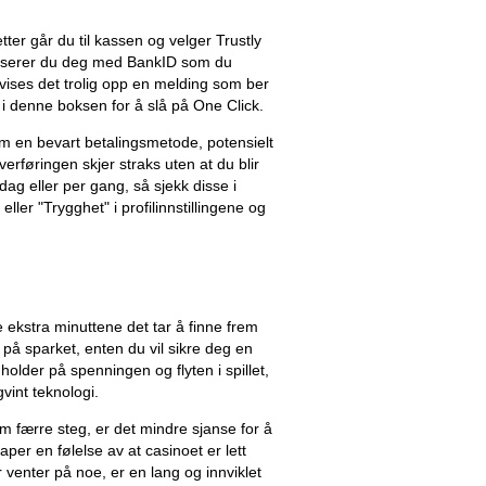
er går du til kassen og velger Trustly
ntifiserer du deg med BankID som du
 vises det trolig opp en melding som ber
i denne boksen for å slå på One Click.
om en bevart betalingsmetode, potensielt
verføringen skjer straks uten at du blir
ag eller per gang, så sjekk disse i
eller "Trygghet" i profilinnstillingene og
 ekstra minuttene det tar å finne frem
på sparket, enten du vil sikre deg en
lder på spenningen og flyten i spillet,
gvint teknologi.
m færre steg, er det mindre sjanse for å
kaper en følelse av at casinoet er lett
er venter på noe, er en lang og innviklet