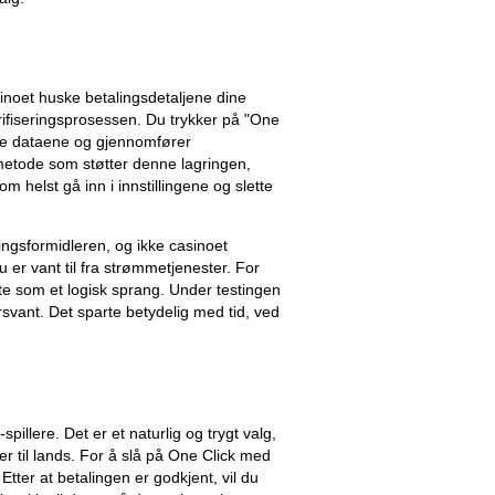
sinoet huske betalingsdetaljene dine
erifiseringsprosessen. Du trykker på "One
ede dataene og gjennomfører
smetode som støtter denne lagringen,
 helst gå inn i innstillingene og slette
lingsformidleren, og ikke casinoet
 er vant til fra strømmetjenester. For
tte som et logisk sprang. Under testingen
rsvant. Det sparte betydelig med tid, ved
illere. Det er et naturlig og trygt valg,
r til lands. For å slå på One Click med
Etter at betalingen er godkjent, vil du