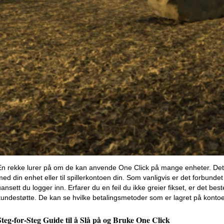
En rekke lurer på om de kan anvende One Click på mange enheter. Det
med din enhet eller til spillerkontoen din. Som vanligvis er det forbund
uansett du logger inn. Erfarer du en feil du ikke greier fikset, er det b
kundestøtte. De kan se hvilke betalingsmetoder som er lagret på kontoen 
Steg-for-Steg Guide til å Slå på og Bruke One Click