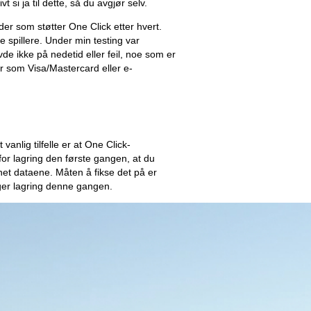
 si ja til dette, så du avgjør selv.
oder som støtter One Click etter hvert.
e spillere. Under min testing var
de ikke på nedetid eller feil, noe som er
er som Visa/Mastercard eller e-
anlig tilfelle er at One Click-
or lagring den første gangen, at du
rnet dataene. Måten å fikse det på er
lger lagring denne gangen.