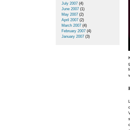
July 2007
(4)
June 2007
(1)
May 2007
(2)
April 2007
(2)
March 2007
(4)
February 2007
(4)
January 2007
(3)
f
V