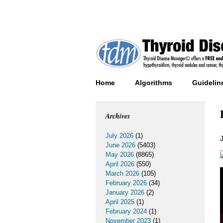
Home
Algorithms
Guidelin
Archives
July 2026
(1)
June 2026
(5403)
May 2026
(8865)
April 2026
(550)
March 2026
(105)
February 2026
(34)
January 2026
(2)
April 2025
(1)
February 2024
(1)
November 2023
(1)