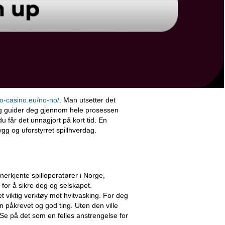
no-casino.eu/no-no/
. Man utsetter det
 Jeg guider deg gjennom hele prosessen
du får det unnagjort på kort tid. En
ygg og uforstyrret spillhverdag.
erkjente spilloperatører i Norge,
 for å sikre deg og selskapet.
 et viktig verktøy mot hvitvasking. For deg
n påkrevet og god ting. Uten den ville
. Se på det som en felles anstrengelse for