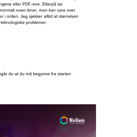
ngene eller PDF-ene. Etterpå tar
normalt noen timer, men kan vare over
r i orden. Jeg sjekker alltid at størrelsen
 teknologiske problemer.
ngår du at du må begynne fra starten