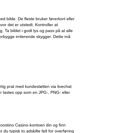
d bilde. De fleste bruker førerkort eller
vor det er utstedt. Kontroller at
ig. Ta bildet i godt lys og pass på at alle
forbygge irriterende skygger. Dette må
rtig prat med kundestøtten via livechat
bør lastes opp som en JPG-, PNG- eller
oostino Casino-kontoen din og finn
 du typisk to adskilte felt for overføring