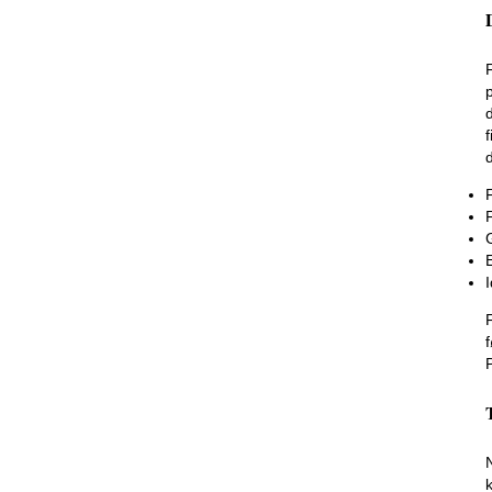
d
P
k