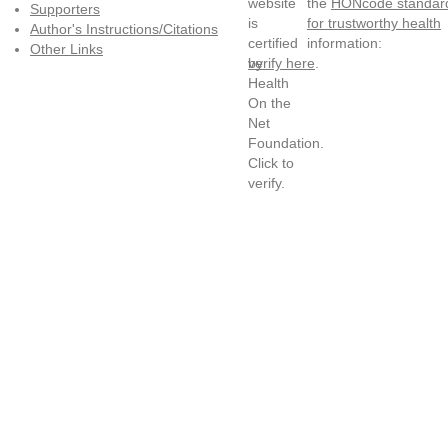
the
HONcode standar
Supporters
for trustworthy health
Author's Instructions/Citations
information:
Other Links
verify here
.