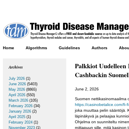
Home
Algorithms
Guidelines
Authors
Abou
Palkkiot Uudelleen 
Archives
Cashbackin Suomel
July 2026
(1)
June 2026
(5403)
June 2, 2026
May 2026
(8865)
April 2026
(550)
Suomen nettikasinomaailma on
March 2026
(105)
https://casinobetalice.com/fi-fi
February 2026
(34)
joka muuttaa pelin sääntöjä.
January 2026
(2)
läpinäkyvä ja pelaajaa kunnioi
April 2025
(1)
Ohjelma on suunniteltu nimeno
February 2024
(1)
mittapuun sille, mitä kasinon t
November 2023
(1)