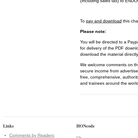
(including sales tax) to 
To
pay and download
this cha
Please note:
You will be directed to a Payp
for delivery of the PDF downl
download the material directl
We welcome comments on this 
secure income from advertisem
free, comprehensive, authorit
and trainees around the world
Links
HONcode
Comments by Readers