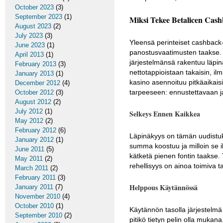
October 2023
(3)
September 2023
(1)
Miksi Tekee Betalicen Cash
August 2023
(2)
July 2023
(3)
Yleensä perinteiset cashback-
June 2023
(1)
panostusvaatimusten taakse. B
April 2013
(1)
järjestelmänsä rakentuu läpin
February 2013
(3)
nettotappioistaan takaisin, il
January 2013
(1)
kasino asennoituu pitkäaikais
December 2012
(4)
tarpeeseen: ennustettavaan ja
October 2012
(3)
August 2012
(2)
July 2012
(1)
Selkeys Ennen Kaikkea
May 2012
(2)
February 2012
(6)
Läpinäkyys on tämän uudistuk
January 2012
(1)
summa koostuu ja milloin se ilm
June 2011
(5)
kätketä pienen fontin taakse. 
May 2011
(2)
rehellisyys on ainoa toimiva 
March 2011
(2)
February 2011
(3)
Helppous Käytännössä
January 2011
(7)
November 2010
(4)
October 2010
(1)
Käytännön tasolla järjestelmä t
September 2010
(2)
pitikö tietyn pelin olla mukan